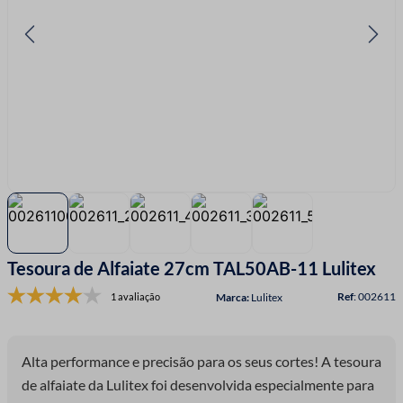
7
º
linha costura
8
º
fio malha
9
º
passamanaria
10
º
amigurumi
Tesoura de Alfaiate 27cm TAL50AB-11 Lulitex
:
002611
1 avaliação
Lulitex
Alta performance e precisão para os seus cortes! A tesoura
de alfaiate da Lulitex foi desenvolvida especialmente para