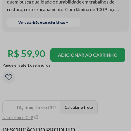
quem busca qualidade e durabilidade em trabalhos de
costura, corte e acabamento. Com lâmina de 100% aço
inoxidável e cabo de liga de zinco, essa tesoura oferece
Ver descrição e características
corte preciso, firmeza nas mãos e uma pegada confortável,
mesmo após longos períodos de uso. Seu comprimento
total de 27cm é ideal para cortes amplos em tecidos
grossos e finos, sendo perfeita tanto para alfaiataria
R$
59
,
90
ADICIONAR AO CARRINHO
quanto para artesanato em geral.
Pague em até
1
sem juros
Calcular o frete
Não sei meu CEP
DESCRIÇÃO DO PRODUTO