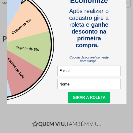
esta avaliação foi útil?
0
0
Perguntas & respostas
Este produto ainda não tem perguntas
SEJA O PRIMEIRO A PERGUNTAR
QUEM VIU,
TAMBÉM VIU..