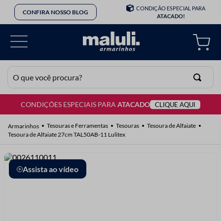
CONDIÇÃO ESPECIAL PARA
CONFIRA NOSSO BLOG
ATACADO!
O que você procura?
CONDIÇÕES ESPECIAIS PARA
ATACADO
CLIQUE AQUI
TERMOS MAIS BUSCADOS
1
º
lã
Tesouras e Ferramentas
Tesouras
Tesoura de Alfaiate
Tesoura de Alfaiate 27cm TAL50AB-11 Lulitex
2
º
barbante
3
º
botão
Assista ao vídeo
4
º
elastico
5
º
renda
6
º
ziper