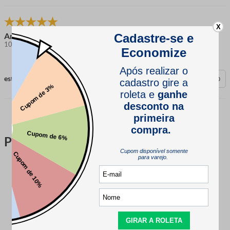
X
Ana P.
10 meses atrás
comprador verificado
esta avaliação foi útil?
0
0
Perguntas & respostas
Este produto ainda não tem perguntas
SEJA O PRIMEIRO A PERGUNTAR