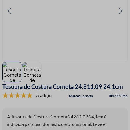
7
º
linha costura
8
º
fio malha
9
º
passamanaria
10
º
amigurumi
Tesoura de Costura Corneta 24.811.09 24,1cm
:
007086
2 avaliações
Corneta
A Tesoura de Costura Corneta 24.811.09 24,1cm é
indicada para uso doméstico e profissional. Leve e