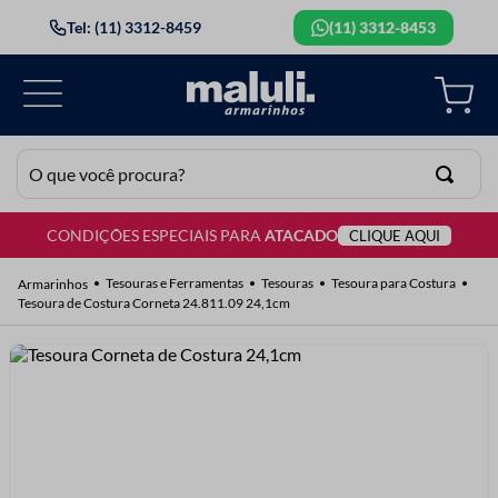
Tel: (11) 3312-8459
(11) 3312-8453
O que você procura?
CONDIÇÕES ESPECIAIS PARA
ATACADO
CLIQUE AQUI
TERMOS MAIS BUSCADOS
1
º
lã
Tesouras e Ferramentas
Tesouras
Tesoura para Costura
Tesoura de Costura Corneta 24.811.09 24,1cm
2
º
barbante
3
º
botão
4
º
elastico
5
º
renda
6
º
ziper