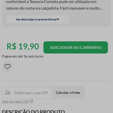
confortável a Tesoura Corneta pode ser utilizada nos
setores de costura e calçadista. Fácil manuseio e muito
confortável, fabricada em aço inoxidável, lâminas
Ver descrição e características
retificadas e temperadas em toda sua extensão com ajuste
de fábrica.
R$
19
,
90
ADICIONAR AO CARRINHO
Pague em até
1
sem juros
Calcular o frete
Não sei meu CEP
DESCRIÇÃO DO PRODUTO