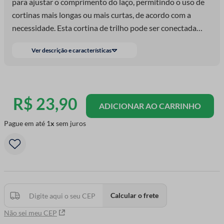
para ajustar o comprimento do laço, permitindo o uso de
cortinas mais longas ou mais curtas, de acordo com a
necessidade. Esta cortina de trilho pode ser conectada
diretamente ao perfil usando parafusos ou direcionada
Ver descrição e características
através de suportes intermediários.
R$
23
,
90
ADICIONAR AO CARRINHO
Pague em até
1
sem juros
Calcular o frete
Não sei meu CEP