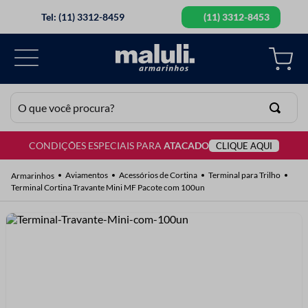
Tel: (11) 3312-8459
(11) 3312-8453
O que você procura?
CONDIÇÕES ESPECIAIS PARA
ATACADO
CLIQUE AQUI
TERMOS MAIS BUSCADOS
1
º
lã
Aviamentos
Acessórios de Cortina
Terminal para Trilho
Terminal Cortina Travante Mini MF Pacote com 100un
2
º
barbante
3
º
botão
4
º
elastico
5
º
renda
6
º
ziper