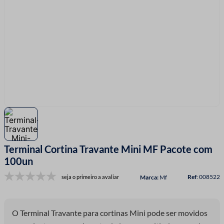
7
º
fio malha
8
º
linha costura
9
º
fita cetim
10
º
amigurumi
Terminal Cortina Travante Mini MF Pacote com
100un
:
008522
seja o primeiro a avaliar
Mf
O Terminal Travante para cortinas Mini pode ser movidos