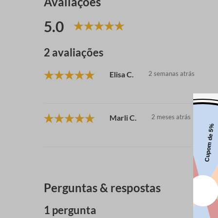
Avaliações
5.0
2 avaliações
Elisa C.
2 semanas atrás
Marli C.
2 meses atrás
Perguntas & respostas
1 pergunta