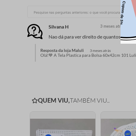
Silvana H
3 meses atrás
Nao dá para ver direito de quantos mm é 
Resposta da loja Maluli
3 meses atrás
Olá!💙 A Tela Plastica para Bolsa 60x42cm 101 Lul
QUEM VIU,
TAMBÉM VIU..