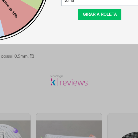
esta tela. Preciso de3mm
i possui 0,5mm. 🥰