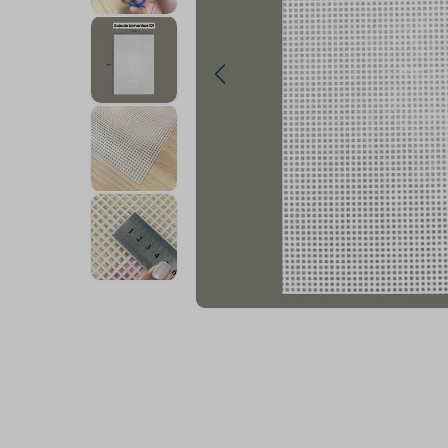
9
º
passamanaria
10
º
amigurumi