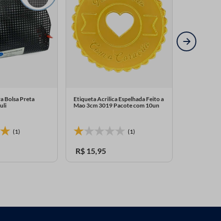
ra Bolsa Preta
Etiqueta Acrilica Espelhada Feito a
Etiqueta Acr
uli
Mao 3cm 3019 Pacote com 10un
Mao 4x1,5c
10un
(1)
(1)
R$
15
,
95
R$
15
,
95