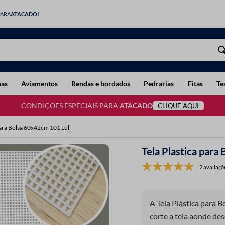
PARA
ATACADO!
has
Aviamentos
Rendas e bordados
Pedrarias
Fitas
Te
CONDIÇÕES ESPECIAIS PARA
ATACADO
CLIQUE AQUI
para Bolsa 60x42cm 101 Luli
Tela Plastica para
2 avaliaçõ
A Tela Plástica para 
corte a tela aonde de