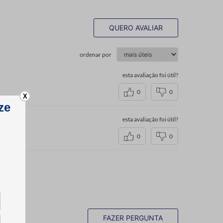
QUERO AVALIAR
ordenar por
esta avaliação foi útil?
0
0
X
esta avaliação foi útil?
0
0
FAZER PERGUNTA