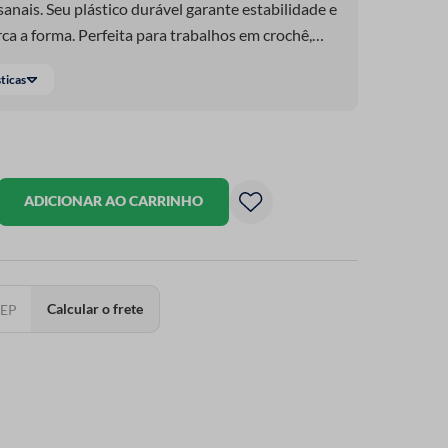
sanais. Seu plástico durável garante estabilidade e
ca a forma. Perfeita para trabalhos em crochê,
e cobre toda a estrutura. Facilita o processo de
sticas
 resultado profissional. A tonalidade preta traz
o mais sofisticado.
ADICIONAR AO CARRINHO
Calcular o frete