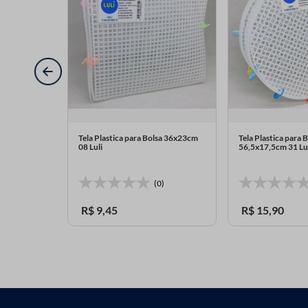
gular em
Tela Plastica para Bolsa 36x23cm
Tela Plastica para 
08 Luli
56,5x17,5cm 31 Lu
0)
(0)
R$
9
,
45
R$
15
,
90