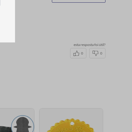
esta resposta foi útil?
0
0