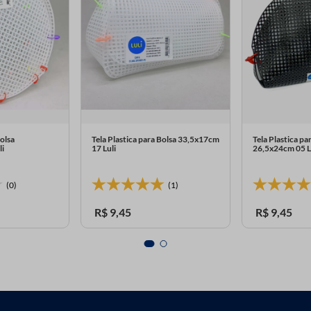
Bolsa
Tela Plastica para Bolsa 33,5x17cm
Tela Plastica pa
li
17 Luli
26,5x24cm 05 L
(0)
(1)
R$
9
,
45
R$
9
,
45