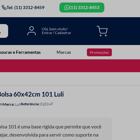
Tel: (11) 3312-8459
(11) 3312-8453
souras e Ferramentas
Marcas
Promoções
 Bolsa 60x42cm 101 Luli
Referência
:
010249
es
Luli
Bolsa 101 é uma base rígida que permite que você
sejar, desenvolvida para servir como suporte na