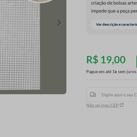
criação de bolsas arte
impede que a peça per
onde a linha contorna 
Ver descrição e caracterí
montagem e entrega um
um acabamento intern
R$
19
,
00
Pague em até
1
sem juros
Não sei meu CEP