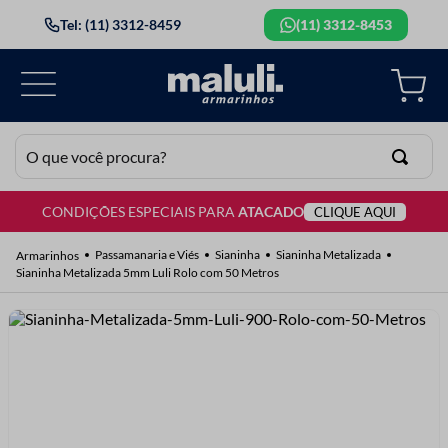
Tel: (11) 3312-8459
(11) 3312-8453
O que você procura?
CONDIÇÕES ESPECIAIS PARA
ATACADO
CLIQUE AQUI
TERMOS MAIS BUSCADOS
1
º
lã
Passamanaria e Viés
Sianinha
Sianinha Metalizada
Sianinha Metalizada 5mm Luli Rolo com 50 Metros
2
º
barbante
3
º
botão
4
º
elastico
5
º
renda
6
º
ziper