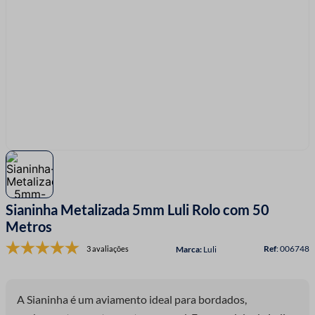
7
º
linha costura
8
º
fio malha
9
º
passamanaria
10
º
amigurumi
Sianinha Metalizada 5mm Luli Rolo com 50
Metros
:
006748
3 avaliações
Luli
A Sianinha é um aviamento ideal para bordados,