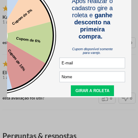
Karina
1 ano atrás
comprador verificado
esta avaliação foi útil?
0
0
Eliene Frazão
1 ano atrás
comprador verificado
esta avaliação foi útil?
0
0
Perguntas & respostas