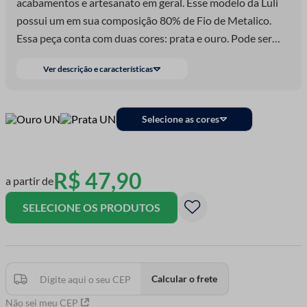
acabamentos e artesanato em geral. Esse modelo da Luli
possui um em sua composição 80% de Fio de Metalico.
Essa peça conta com duas cores: prata e ouro. Pode ser
aplicada em toalhoas de banho e corpo, panos de prato,
Ver descrição e características
panos de mão, almofadas, bolsas e muito mais!
Selecione as cores
R$
47
,
90
a partir de
SELECIONE OS PRODUTOS
Calcular o frete
Não sei meu CEP