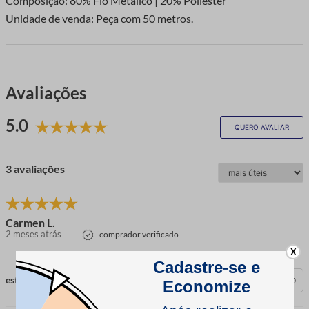
Composição: 80% Fio Metalico | 20% Poliester
Unidade de venda: Peça com 50 metros.
Avaliações
5.0
QUERO AVALIAR
3 avaliações
Carmen L.
2 meses atrás
comprador verificado
X
esta avaliação foi útil?
0
0