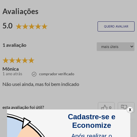
Avaliações
5.0
QUERO AVALIAR
1 avaliação
Mônica
1 ano atrás
comprador verificado
Não usei ainda, mas foi bem indicado
esta avaliação foi útil?
0
0
X