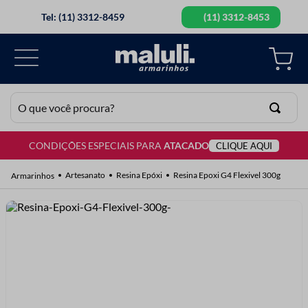
Tel: (11) 3312-8459
(11) 3312-8453
O que você procura?
CONDIÇÕES ESPECIAIS PARA
ATACADO
CLIQUE AQUI
TERMOS MAIS BUSCADOS
1
º
lã
Artesanato
Resina Epóxi
Resina Epoxi G4 Flexivel 300g
2
º
barbante
3
º
botão
4
º
elastico
5
º
renda
6
º
fio malha