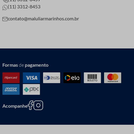
(11) 3312-8453
contato@maluliarmarinhos.com.br
Formas
de
pagamento
Acompanhe