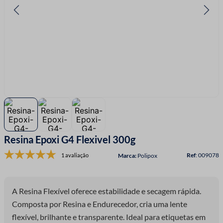
7
º
linha costura
8
º
fita cetim
9
º
ziper
10
º
agulha
Resina Epoxi G4 Flexivel 300g
:
009078
1 avaliação
Polipox
A Resina Flexível oferece estabilidade e secagem rápida.
Composta por Resina e Endurecedor, cria uma lente
flexível, brilhante e transparente. Ideal para etiquetas em