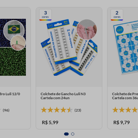
3
2
cores
cores
ro Luli 12/0
Colchete de Gancho Luli N3
Colchete de Pr
Cartela com 24un
Cartela com 36
(96)
(23)
R$
5
,
99
R$
9
,
79