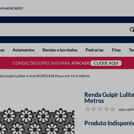
PARA
ATACADO!
has
Aviamentos
Rendas e bordados
Pedrarias
Fitas
Te
CONDIÇÕES ESPECIAIS PARA
ATACADO
CLIQUE AQUI
da Guipir Lulitex 4,4cm RGPE5428 Peca com 14,6 Metros
Renda Guipir Luli
Metros
seja o prim