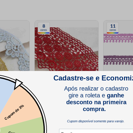
8
11
cores
cores
izada Luli
Renda Guipir Luli 10cm 4869 Peca
Renda Guipir Lu
com 13,70
com 13,70 Metros
RGPES3581 Pec
(1)
(1)