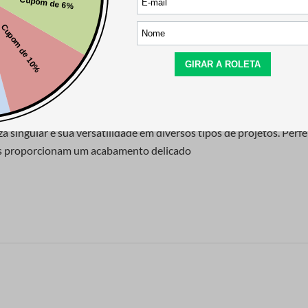
R$
143
,
00
R$
5
,
90
ingular e sua versatilidade em diversos tipos de projetos. Perfeit
s proporcionam um acabamento delicado