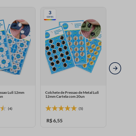
3
cores
essao Luli 12mm
Colchete de Pressao de Metal Luli
un
12mm Cartela com 20un
(4)
(5)
R$
6
,
55