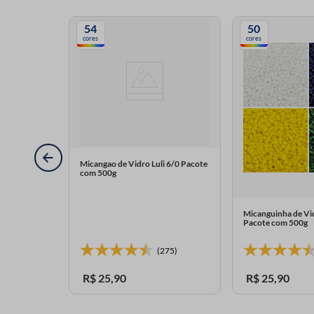
54
50
cores
cores
Micangao de Vidro Luli 6/0 Pacote
com 500g
Micanguinha de Vid
Pacote com 500g
(275)
R$
25
,
90
R$
25
,
90