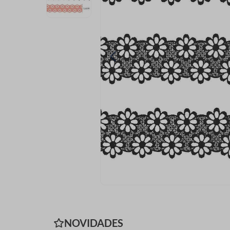
9
º
passamanaria
10
º
amigurumi
NOVIDADES