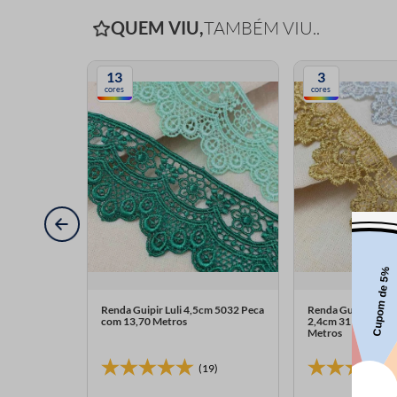
QUEM VIU,
TAMBÉM VIU..
13
3
cores
cores
cm 52831
Renda Guipir Luli 4,5cm 5032 Peca
Renda Guipir Metal
os
com 13,70 Metros
2,4cm 3110 Peca 
Metros
(19)