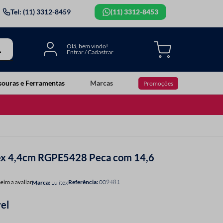
Tel: (11) 3312-8459
(11) 3312-8453
souras e Ferramentas
Marcas
Promoções
tex 4,4cm RGPE5428 Peca com 14,6
Referência
:
009481
eiro a avaliar
Lulitex