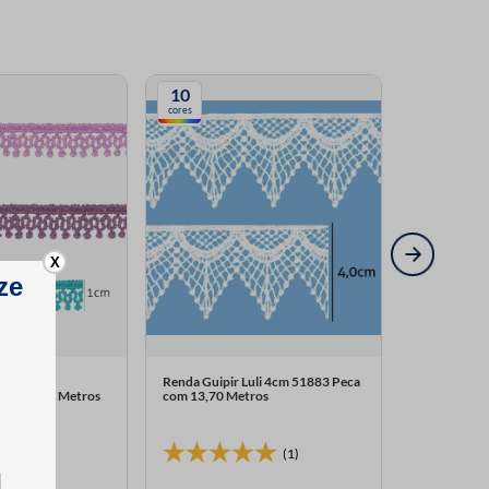
10
7
cores
cores
X
litex 1cm
Renda Guipir Luli 4cm 51883 Peca
Renda Guipi
a com 10 Metros
com 13,70 Metros
Peca com 13
(2)
(1)