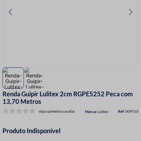
7
º
linha costura
8
º
fio malha
9
º
fita cetim
10
º
passamanaria
Renda Guipir Lulitex 2cm RGPE5252 Peca com
13,70 Metros
:
009510
seja o primeiro a avaliar
Lulitex