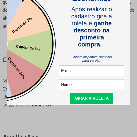
quem busca elegância e qualidade. Seja para vestidos de festa,
detalhes em moda noiva ou projetos decorativos, essa renda de
alta durabilidade transforma qualquer peça em uma obra de
arte com seus
CARACTERÍSTICAS DO PRODUTO
Marca: Lulitex
Composição: 100% Poliéster
Unidade de Venda: 1 Peça com 13,70 Metros
Largura: 2 Centímetros