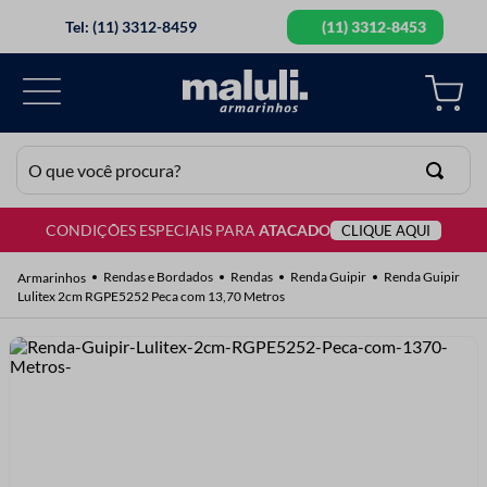
Tel: (11) 3312-8459
(11) 3312-8453
O que você procura?
CONDIÇÕES ESPECIAIS PARA
ATACADO
CLIQUE AQUI
TERMOS MAIS BUSCADOS
1
º
lã
Rendas e Bordados
Rendas
Renda Guipir
Renda Guipir
Lulitex 2cm RGPE5252 Peca com 13,70 Metros
2
º
barbante
3
º
botão
4
º
elastico
5
º
renda
6
º
ziper