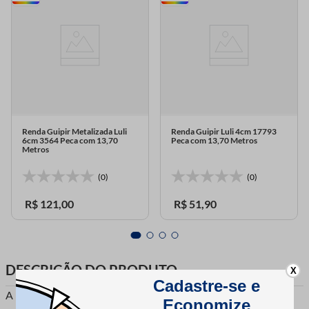
Renda Guipir Metalizada Luli
Renda Guipir Luli 4cm 17793
6cm 3564 Peca com 13,70
Peca com 13,70 Metros
Metros
(0)
(0)
R$
121
,
00
R$
51
,
90
DESCRIÇÃO DO PRODUTO
X
A Renda Guipir Lulitex RGPE5252 oferece o toque ideal para