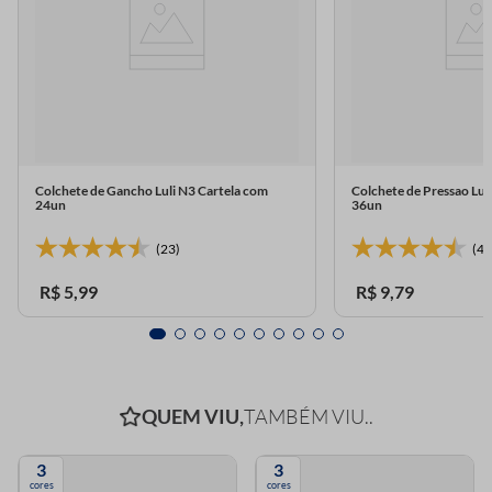
Colchete de Gancho Luli N3 Cartela com
Colchete de Pressao Lu
24un
36un
(23)
(4)
R$
5
,
99
R$
9
,
79
QUEM VIU,
TAMBÉM VIU..
3
3
cores
cores