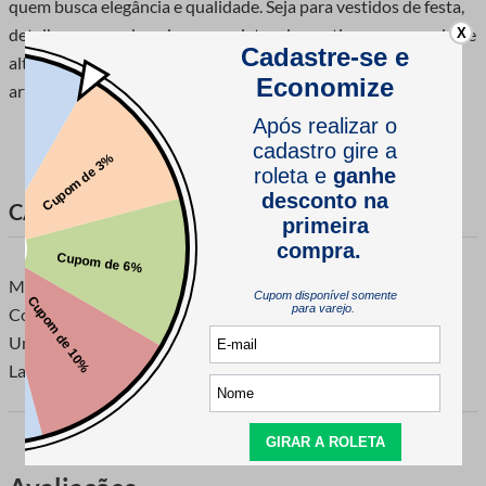
quem busca elegância e qualidade. Seja para vestidos de festa,
detalhes em moda noiva ou projetos decorativos, essa renda de
X
alta durabilidade transforma qualquer peça em uma obra de
arte com seus
CARACTERÍSTICAS DO PRODUTO
Marca: Lulitex
Composição: 100% Poliéster
Unidade de Venda: 1 Peça com 14,6 Metros
Largura: 2 Centímetros