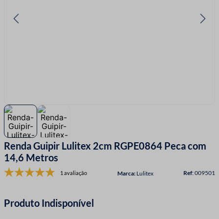
7
º
linha costura
8
º
fio malha
9
º
fita cetim
10
º
passamanaria
Renda Guipir Lulitex 2cm RGPE0864 Peca com
14,6 Metros
:
009501
1 avaliação
Lulitex