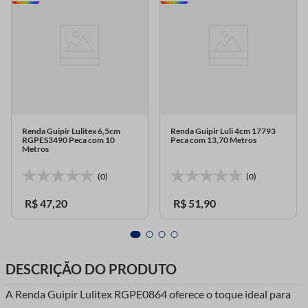
Renda Guipir Lulitex 6,5cm
Renda Guipir Luli 4cm 17793
RGPES3490 Peca com 10
Peca com 13,70 Metros
Metros
(0)
(0)
R$
47
,
20
R$
51
,
90
DESCRIÇÃO DO PRODUTO
A Renda Guipir Lulitex RGPE0864 oferece o toque ideal para