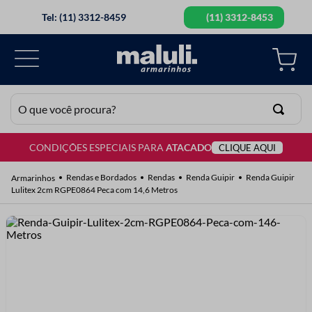
Tel: (11) 3312-8459
(11) 3312-8453
O que você procura?
CONDIÇÕES ESPECIAIS PARA
ATACADO
CLIQUE AQUI
TERMOS MAIS BUSCADOS
1
º
lã
Rendas e Bordados
Rendas
Renda Guipir
Renda Guipir
Lulitex 2cm RGPE0864 Peca com 14,6 Metros
2
º
barbante
3
º
botão
4
º
elastico
5
º
renda
6
º
ziper