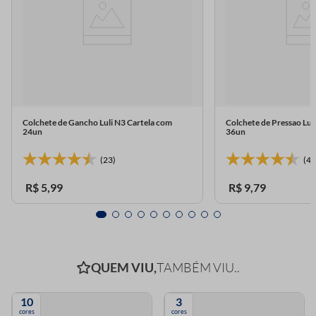
Colchete de Gancho Luli N3 Cartela com
Colchete de Pressao Lu
24un
36un
(23)
(4)
R$
5
,
99
R$
9
,
79
QUEM VIU,
TAMBÉM VIU..
10
3
cores
cores