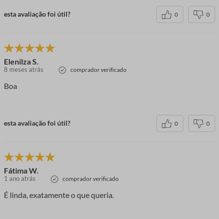
esta avaliação foi útil?
0
0
Elenilza S.
8 meses atrás
comprador verificado
Boa
esta avaliação foi útil?
0
0
Fátima W.
1 ano atrás
comprador verificado
É linda, exatamente o que queria.