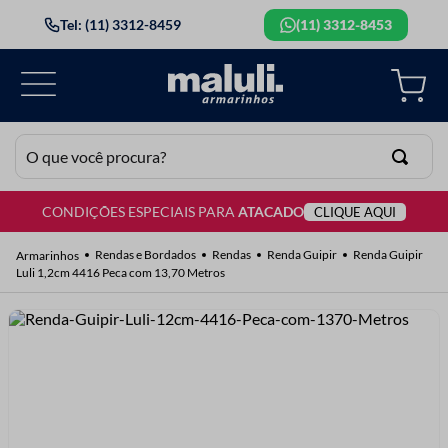
Tel: (11) 3312-8459
(11) 3312-8453
O que você procura?
CONDIÇÕES ESPECIAIS PARA
ATACADO
CLIQUE AQUI
TERMOS MAIS BUSCADOS
1
º
lã
Rendas e Bordados
Rendas
Renda Guipir
Renda Guipir
Luli 1,2cm 4416 Peca com 13,70 Metros
2
º
barbante
3
º
botão
4
º
elastico
5
º
renda
6
º
ziper