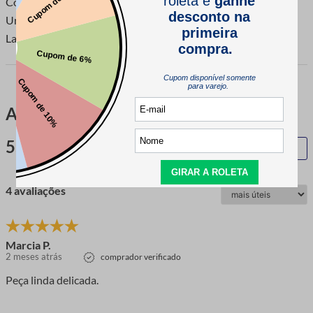
Composição: 100% Poliéster
Unidade de Venda: 1 Peça com 13,70 Metros
Largura: 1,2 Centímetros
Avaliações
5.0
QUERO AVALIAR
4 avaliações
Marcia P.
2 meses atrás
comprador verificado
Peça linda delicada.