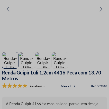
7
º
linha costura
8
º
fio malha
9
º
fita cetim
10
º
passamanaria
Renda Guipir Luli 1,2cm 4416 Peca com 13,70
Metros
:
009818
4 avaliações
Luli
A Renda Guipir 4166 é a escolha ideal para quem deseja