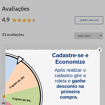
Avaliações
4.9
QUERO AVALIAR
33 avaliações
X
Produto com excelente qualidade, destacado em várias
avaliações. Clientes mencionam que a renda é delicada e
combina bem em peças, especialmente para bebês. O preço
também é considerado bom por alguns usuários que
ressaltam a relação custo-benefício.
Qualidade
Preço
Resumo gerado com base nas avaliações dos clientes
Ana R.