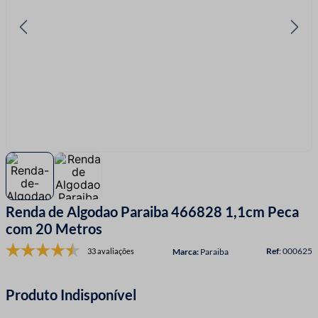
7
º
linha costura
8
º
fita cetim
9
º
ziper
10
º
agulha
Renda de Algodao Paraiba 466828 1,1cm Peca
com 20 Metros
:
000625
33 avaliações
Paraiba