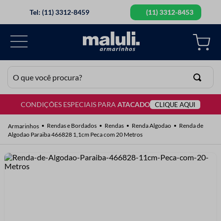
Tel: (11) 3312-8459
(11) 3312-8453
O que você procura?
CONDIÇÕES ESPECIAIS PARA
ATACADO
CLIQUE AQUI
TERMOS MAIS BUSCADOS
1
º
lã
Rendas e Bordados
Rendas
Renda Algodao
Renda de
Algodao Paraiba 466828 1,1cm Peca com 20 Metros
2
º
barbante
3
º
botão
4
º
elastico
5
º
renda
6
º
fio malha