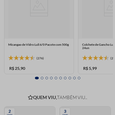
Micangao de Vidro Luli 6/0 Pacote com 500g
Colchete de Gancho Lul
24un
(276)
(23
R$
25
,
90
R$
5
,
99
QUEM VIU,
TAMBÉM VIU..
2
3
cores
cores