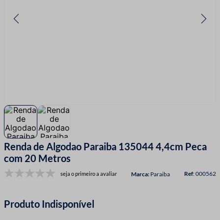
7
º
linha costura
8
º
fio malha
9
º
passamanaria
10
º
amigurumi
Renda de Algodao Paraiba 135044 4,4cm Peca
com 20 Metros
:
000562
seja o primeiro a avaliar
Paraiba