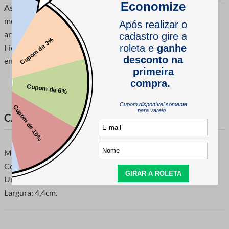
As Rendas de algodão da Paraíba são muito conhecidas no
mercado. Sua composição 100% algodão é ideal para
artesanato, costura, confecções em geral, decoração e outros.
Ficam lindas em toalha de banho, rosto, panos de patro,
enxovais de bebes e muito mais!
CARACTERÍSTICAS DO PRODUTO
Marca: Paraiba
Composição: 100% Algodão.
Unidade de Venda: Peça com 20 metros.
Largura: 4,4cm.