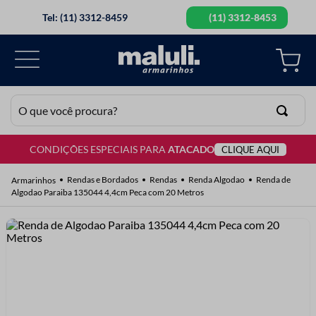
Tel: (11) 3312-8459
(11) 3312-8453
O que você procura?
CONDIÇÕES ESPECIAIS PARA
ATACADO
CLIQUE AQUI
TERMOS MAIS BUSCADOS
1
º
lã
Rendas e Bordados
Rendas
Renda Algodao
Renda de
Algodao Paraiba 135044 4,4cm Peca com 20 Metros
2
º
barbante
3
º
botão
4
º
elastico
5
º
renda
6
º
ziper