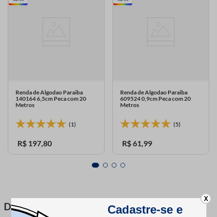
Renda de Algodao Paraiba
Renda de Algodao Paraiba
140164 6,5cm Peca com 20
609524 0,9cm Peca com 20
Metros
Metros
(1)
(5)
R$
197
,
80
R$
61
,
99
X
DESCRIÇÃO DO PRODUTO