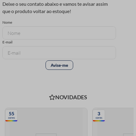
NOVIDADES
55
3
cores
cores