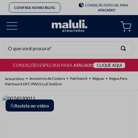
CONDIÇÃO ESPECIAL PARA
CONFIRA NOSSO BLOG
ATACADO!
O que você procura?
CONDIÇÕES ESPECIAIS PARA
ATACADO
CLIQUE AQUI
TERMOS MAIS BUSCADOS
1
º
lã
Acessórios de Costura
Patchwork
Réguas
Regua Para
Patchwork DFC-PW22 Luli 5x60cm
2
º
barbante
3
º
botão
Assista ao vídeo
4
º
elastico
5
º
renda
6
º
ziper