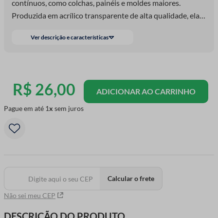
contínuos, como colchas, painéis e moldes maiores.
Produzida em acrílico transparente de alta qualidade, ela
possui marcações nítidas em centímetros, ângulos e linhas
Ver descrição e características
guias que facilitam cortes retos e diagonais com total
segurança. Perfeita para costureiras, artesãs e
apaixonadas por patchwork, essa régua oferece
praticidade, resistência e excelente visibilidade na hora de
R$
26
,
00
ADICIONAR AO CARRINHO
trabalhar com tecidos e cortadores. Um acessório
essencial para um acabamento impecável!
Pague em até
1
sem juros
Calcular o frete
Não sei meu CEP
DESCRIÇÃO DO PRODUTO