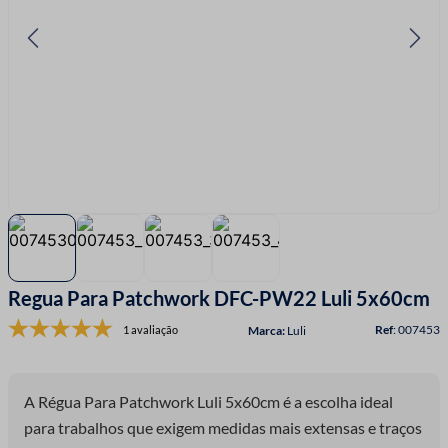
7
º
linha costura
8
º
fio malha
9
º
fita cetim
10
º
passamanaria
Regua Para Patchwork DFC-PW22 Luli 5x60cm
:
007453
1 avaliação
Luli
A Régua Para Patchwork Luli 5x60cm é a escolha ideal
para trabalhos que exigem medidas mais extensas e traços