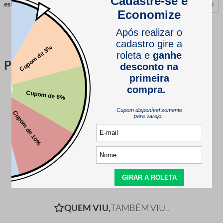
esta avaliação foi útil?
0
0
Perguntas & respostas
Este produto ainda não tem perguntas
SEJA O PRIMEIRO A PERGUNTAR
QUEM VIU,
TAMBÉM VIU..