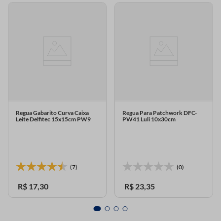
Regua Gabarito Curva Caixa
Regua Para Patchwork DFC-
Leite Delfitec 15x15cm PW9
PW41 Luli 10x30cm
(7)
(0)
R$
17
,
30
R$
23
,
35