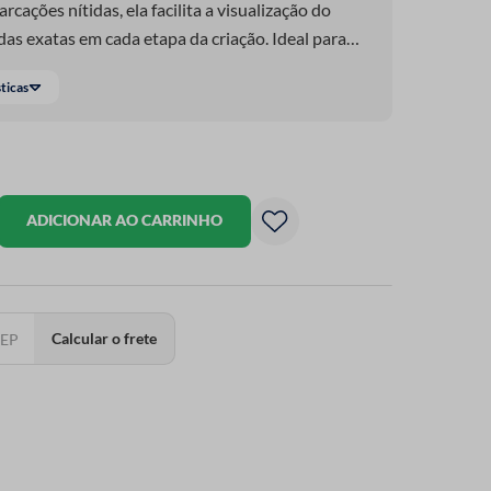
cações nítidas, ela facilita a visualização do
das exatas em cada etapa da criação. Ideal para
r tecidos e montar composições no patchwork, essa
sticas
el e indispensável para quem deseja mais agilidade
a da costura criativa.
ADICIONAR AO CARRINHO
Calcular o frete