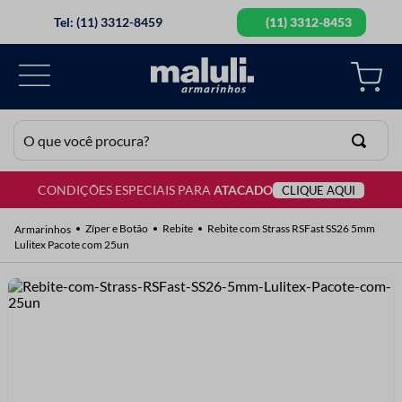
Tel: (11) 3312-8459
(11) 3312-8453
O que você procura?
CONDIÇÕES ESPECIAIS PARA
ATACADO
CLIQUE AQUI
TERMOS MAIS BUSCADOS
1
º
lã
Zíper e Botão
Rebite
Rebite com Strass RSFast SS26 5mm
Lulitex Pacote com 25un
2
º
barbante
3
º
botão
4
º
elastico
5
º
renda
6
º
ziper