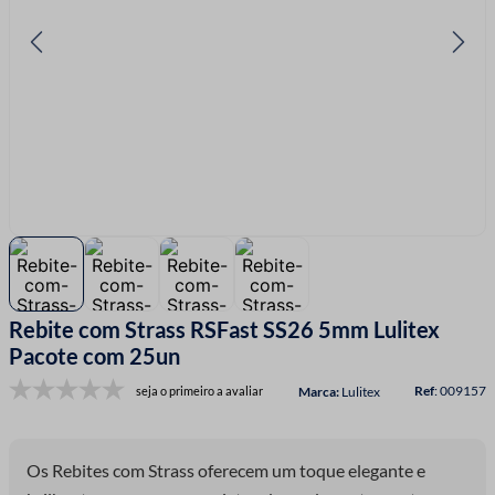
7
º
fio malha
8
º
linha costura
9
º
fita cetim
10
º
amigurumi
Rebite com Strass RSFast SS26 5mm Lulitex
Pacote com 25un
:
009157
seja o primeiro a avaliar
Lulitex
Os Rebites com Strass oferecem um toque elegante e