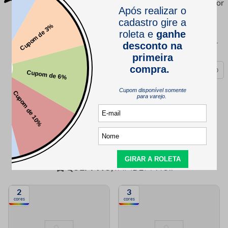
Olá, esse rebite necessita de matriz ou ele prende por
pressão? Obrigada.
Resposta da loja Maluli
1 ano atrás
Olá! 💙 O Rebite com Strass RSFast SS26 5mm, é aplicado por
pressão, ele não necessita de uma matriz. ☺️
esta resposta foi útil?
0
0
QUEM VIU,
TAMBÉM VIU..
2
3
cores
cores