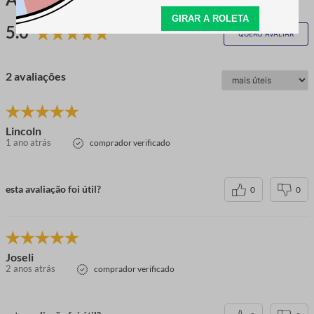
5.0
QUERO AVALIAR
2 avaliações
Lincoln
1 ano atrás
comprador verificado
esta avaliação foi útil?
0
0
Joseli
2 anos atrás
comprador verificado