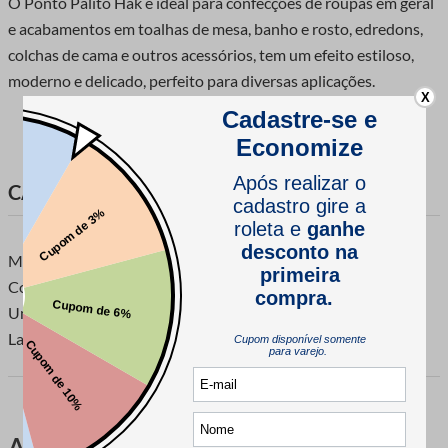
O Ponto Palito Hak é ideal para confecções de roupas em geral
e acabamentos em toalhas de mesa, banho e rosto, edredons,
colchas de cama e outros acessórios, tem um efeito estiloso,
moderno e delicado, perfeito para diversas aplicações.
X
CARACTERÍSTICAS DO PRODUTO
Marca: Hak
Composição: 92% Algodão 8% Poliamida
Unidade de Venda: 1 rolo com 50 metros
Largura: 22 milímetros.
Avaliações