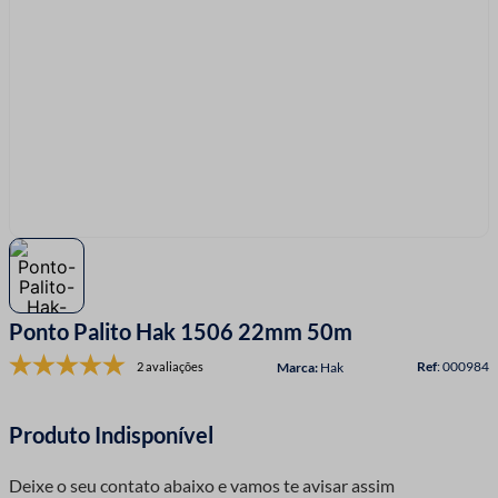
7
º
linha costura
8
º
fio malha
9
º
fita cetim
10
º
passamanaria
Ponto Palito Hak 1506 22mm 50m
:
000984
2 avaliações
Hak