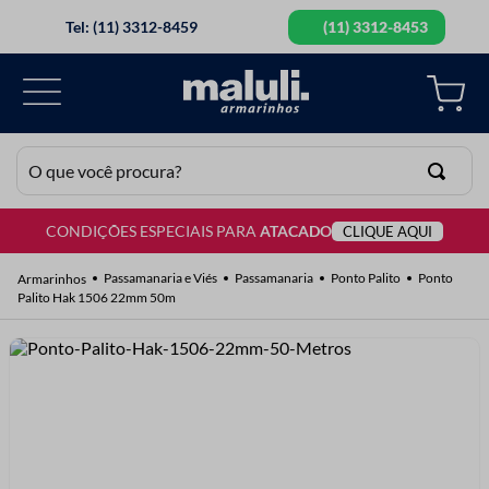
Tel: (11) 3312-8459
(11) 3312-8453
O que você procura?
CONDIÇÕES ESPECIAIS PARA
ATACADO
CLIQUE AQUI
TERMOS MAIS BUSCADOS
1
º
lã
Passamanaria e Viés
Passamanaria
Ponto Palito
Ponto
Palito Hak 1506 22mm 50m
2
º
barbante
3
º
botão
4
º
elastico
5
º
renda
6
º
ziper