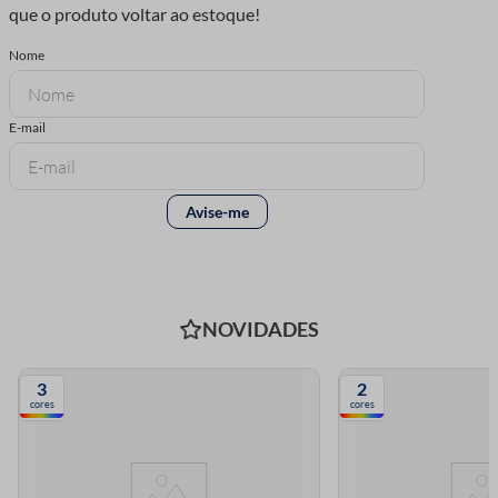
NOVIDADES
3
2
cores
cores