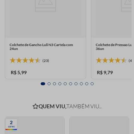
Colchete de Gancho Luli N3 Cartela com
Colchete de Pressao Lu
24un
36un
(23)
(4)
R$
5
,
99
R$
9
,
79
QUEM VIU,
TAMBÉM VIU..
2
cores