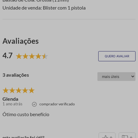
Unidade de venda: Blister com 1 pistola
Avaliações
4.7
QUERO AVALIAR
3 avaliações
Glenda
1 ano atrás
comprador verificado
Ótimo custo benefício
esta avaliação foi útil?
0
0