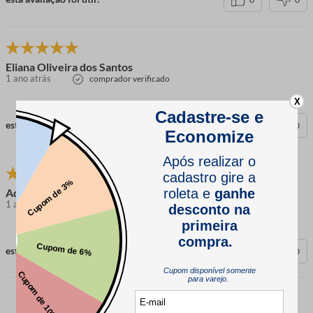
Eliana Oliveira dos Santos
1 ano atrás
comprador verificado
X
esta avaliação foi útil?
0
0
Adenise
1 ano atrás
comprador verificado
esta avaliação foi útil?
0
0