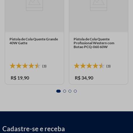
Pistola de Cola Quente Grande
Pistola de Cola Quente
40W Gatte
Profissional Western com
Botao PCQ-060 60W
(3)
(3)
R$
19
,
90
R$
34
,
90
Cadastre-se e receba