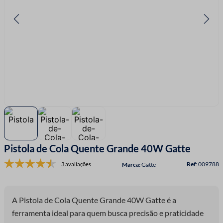
7
º
fio malha
8
º
linha costura
9
º
fita cetim
10
º
amigurumi
Pistola de Cola Quente Grande 40W Gatte
:
009788
3 avaliações
Gatte
A Pistola de Cola Quente Grande 40W Gatte é a
ferramenta ideal para quem busca precisão e praticidade