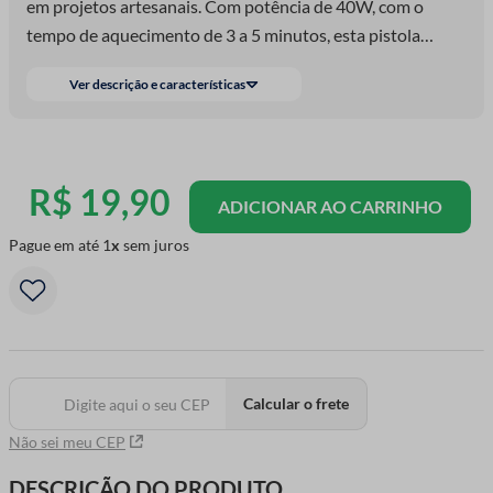
em projetos artesanais. Com potência de 40W, com o
tempo de aquecimento de 3 a 5 minutos, esta pistola
possui uma aplicação uniforme e segura. Perfeita p
Ver descrição e características
R$
19
,
90
ADICIONAR AO CARRINHO
Pague em até
1
sem juros
Calcular o frete
Não sei meu CEP
DESCRIÇÃO DO PRODUTO