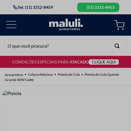
Tel: (11) 3312-8459
(11) 3312-8453
O que você procura?
CONDIÇÕES ESPECIAIS PARA
ATACADO
CLIQUE AQUI
TERMOS MAIS BUSCADOS
1
º
lã
Colas e Adesivos
Pistola de Cola
Pistola de Cola Quente
Grande 40W Gatte
2
º
barbante
3
º
botão
4
º
elastico
5
º
renda
6
º
ziper