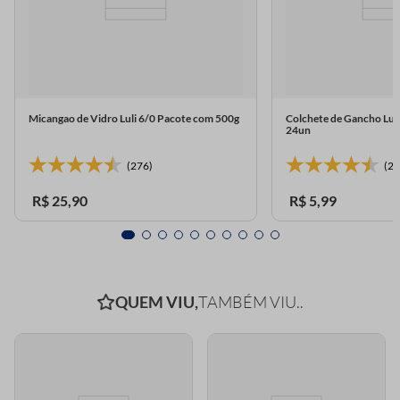
Micangao de Vidro Luli 6/0 Pacote com 500g
Colchete de Gancho Lul
24un
(276)
(23
R$
25
,
90
R$
5
,
99
QUEM VIU,
TAMBÉM VIU..