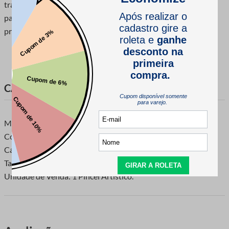
trazem muita suavidade na pintura. Essae Modelo é indicado
para Pinturas em cantos, cobertura de area, contornos,
preenchimento, patinas e etc.
CARACTERÍSTICAS DO PRODUTO
Marca: Condor
Composição: Ponta: Cerdas Brancas Especiais (Natural) |
Cabo: Madeira | Virola: Aluminio
Tamanho: C 24,8cm | L 0,5cm | A 0,5cm
Unidade de Venda: 1 Pincel Artistico.