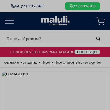
Tel: (11) 3312-8459
(11) 3312-8453
O que você procura?
CONDIÇÕES ESPECIAIS PARA
ATACADO
CLIQUE AQUI
TERMOS MAIS BUSCADOS
1
º
lã
Artesanato
Pinceis
Pincel Chato Artistico 456-2 Condor
2
º
barbante
3
º
botão
4
º
elastico
5
º
renda
6
º
ziper