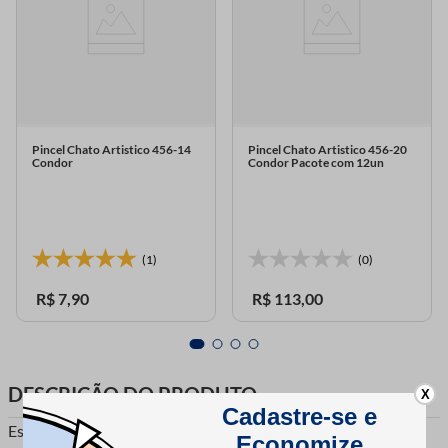
Pincel Chato Artistico 456-14
Pincel Chato Artistico 456-20
Condor
Condor Pacote com 12un
(1)
(0)
R$
7
,
90
R$
113
,
00
DESCRIÇÃO DO PRODUTO
X
Esse Pincel Chato Condor possui Cerdas de Pelo natural, que