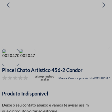
7
º
fio malha
8
º
linha costura
9
º
fita cetim
10
º
amigurumi
Pincel Chato Artistico 456-2 Condor
seja o primeiro a
:
002047
Condor pinceis ltda
avaliar