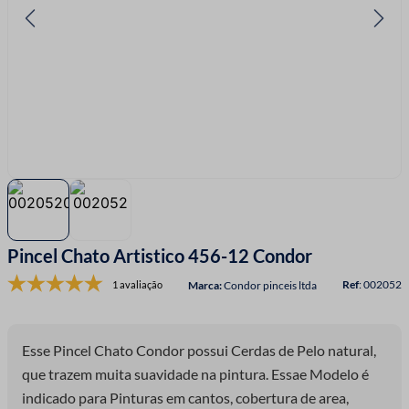
7
º
fio malha
8
º
linha costura
9
º
fita cetim
10
º
amigurumi
Pincel Chato Artistico 456-12 Condor
:
002052
1 avaliação
Condor pinceis ltda
Esse Pincel Chato Condor possui Cerdas de Pelo natural,
que trazem muita suavidade na pintura. Essae Modelo é
indicado para Pinturas em cantos, cobertura de area,