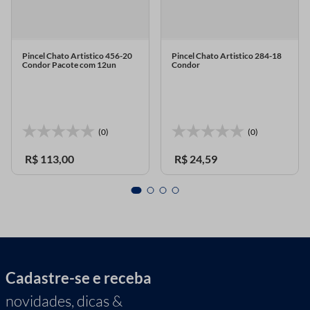
Pincel Chato Artistico 456-20
Pincel Chato Artistico 284-18
Condor Pacote com 12un
Condor
(0)
(0)
R$
113
,
00
R$
24
,
59
Cadastre-se e receba
novidades, dicas &