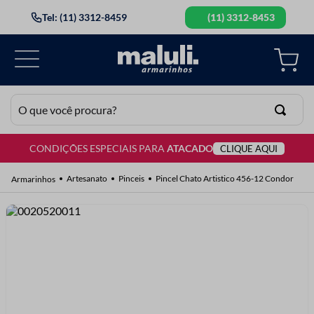
Tel: (11) 3312-8459
(11) 3312-8453
O que você procura?
CONDIÇÕES ESPECIAIS PARA
ATACADO
CLIQUE AQUI
TERMOS MAIS BUSCADOS
1
º
lã
Artesanato
Pinceis
Pincel Chato Artistico 456-12 Condor
2
º
barbante
3
º
botão
4
º
elastico
5
º
renda
6
º
ziper