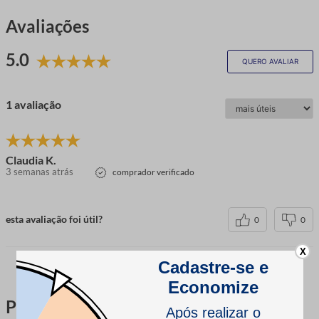
Avaliações
5.0
QUERO AVALIAR
1 avaliação
Claudia K.
3 semanas atrás
comprador verificado
esta avaliação foi útil?
0
0
X
Perguntas & respostas