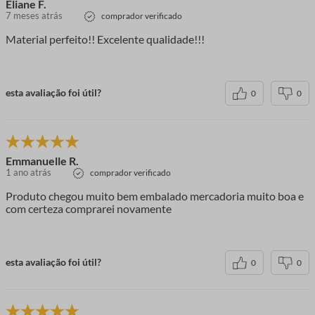
Eliane F.
7 meses atrás
comprador verificado
Material perfeito!! Excelente qualidade!!!
esta avaliação foi útil?
0
0
Emmanuelle R.
1 ano atrás
comprador verificado
Produto chegou muito bem embalado mercadoria muito boa e
com certeza comprarei novamente
esta avaliação foi útil?
0
0