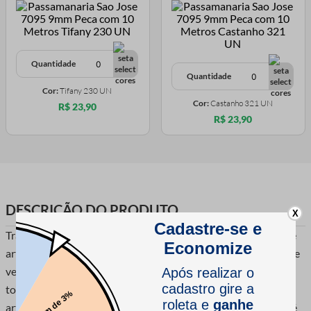
Quantidade
Quantidade
Cor:
Tifany 230 UN
Cor:
Castanho 321 UN
R$ 23,90
R$ 23,90
DESCRIÇÃO DO PRODUTO
X
Transforme seus projetos de costura em verdadeiras obras de
arte com a Passamanaria São Jose 7095 com muita elegância e
versatilidade, esta passamanaria é ideal para adicionar um
toque de estilo diferenciado a uma variedade de criações
artesanais. Feita com qualidade excepcional, este aviamento é