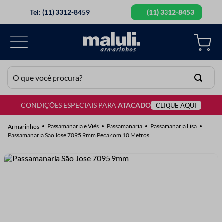
Tel: (11) 3312-8459
(11) 3312-8453
O que você procura?
CONDIÇÕES ESPECIAIS PARA
ATACADO
CLIQUE AQUI
TERMOS MAIS BUSCADOS
1
º
lã
Passamanaria e Viés
Passamanaria
Passamanaria Lisa
Passamanaria Sao Jose 7095 9mm Peca com 10 Metros
2
º
barbante
3
º
botão
4
º
elastico
5
º
renda
6
º
ziper