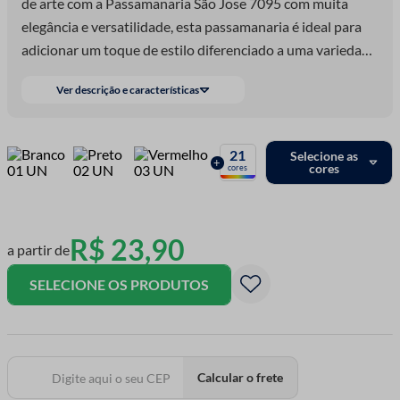
de arte com a Passamanaria São Jose 7095 com muita
elegância e versatilidade, esta passamanaria é ideal para
adicionar um toque de estilo diferenciado a uma variedade
de criações artesanais. Feita com qualidade excepcional,
Ver descrição e características
este aviamento é perfeito para adornar roupas, cortinas,
almofadas e mantas, elevando o visual de seus objetos
com um toque sofisticado. Seja costurando bordas de
21
Selecione as
+
peças de vestuário, decorando cortinas, realçando
cores
cores
almofadas ou integrando em projetos de patchwork, a
passamanaria oferece infinitas possibilidades criativas.
Explore sua imaginação e dê vida a seus projetos com este
R$
23
,
90
a partir de
detalhe encantador.
SELECIONE OS PRODUTOS
Calcular o frete