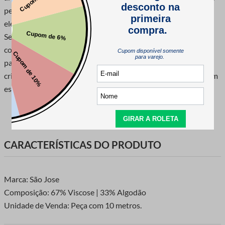
perfeito para adornar roupas, cortinas, almofadas e mantas,
elevando o visual de seus objetos com um toque sofisticado.
Seja costurando bordas de peças de vestuário, decorando
cortinas, realçando almofadas ou integrando em projetos de
patchwork, a passamanaria oferece infinitas possibilidades
criativas. Explore sua imaginação e dê vida a seus projetos com
este detalhe encantador.
CARACTERÍSTICAS DO PRODUTO
Marca: São Jose
Composição: 67% Viscose | 33% Algodão
Unidade de Venda: Peça com 10 metros.