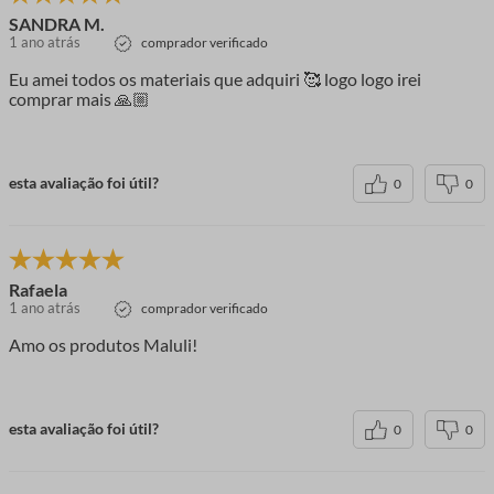
SANDRA M.
1 ano atrás
comprador verificado
Eu amei todos os materiais que adquiri 🥰 logo logo irei
comprar mais 🙏🏼
esta avaliação foi útil?
0
0
Rafaela
1 ano atrás
comprador verificado
Amo os produtos Maluli!
esta avaliação foi útil?
0
0