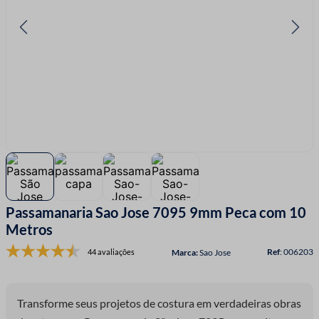
7
º
fio malha
8
º
linha costura
9
º
fita cetim
10
º
amigurumi
Passamanaria Sao Jose 7095 9mm Peca com 10
Metros
:
006203
44 avaliações
Sao Jose
Transforme seus projetos de costura em verdadeiras obras