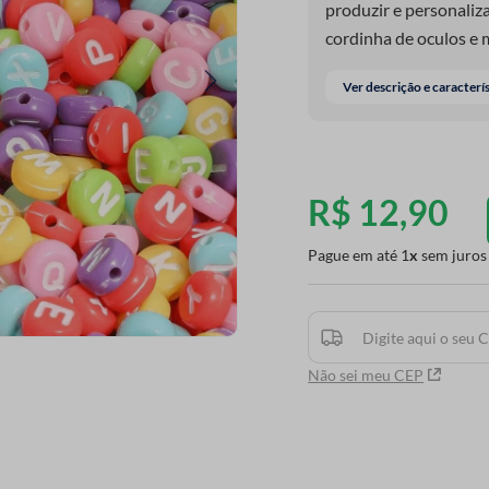
produzir e personaliza
cordinha de oculos e 
variedade de cores e o
Ver descrição e caracterí
detalhe.
R$
12
,
90
Pague em até
1
sem juros
Não sei meu CEP