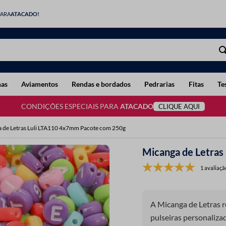
PARA
ATACADO!
has
Aviamentos
Rendas e bordados
Pedrarias
Fitas
Te
CONDIÇÕES ESPECIAIS PARA
ATACADO
CLIQUE AQUI
 de Letras Luli LTA110 4x7mm Pacote com 250g
Micanga de Letra
1 avaliaçã
A Micanga de Letras 
pulseiras personaliza