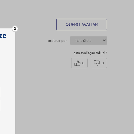
QUERO AVALIAR
X
ordenar por
esta avaliação foi útil?
0
0