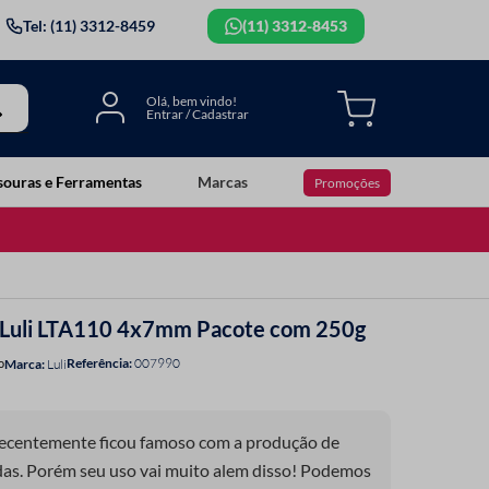
Tel: (11) 3312-8459
(11) 3312-8453
souras e Ferramentas
Marcas
Promoções
s Luli LTA110 4x7mm Pacote com 250g
Referência
:
007990
o
Luli
recentemente ficou famoso com a produção de
das. Porém seu uso vai muito alem disso! Podemos