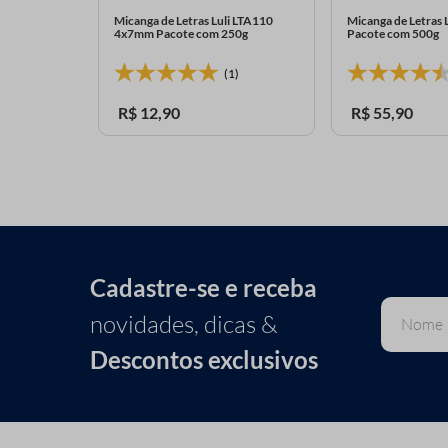
Luli 6mm
Micanga de Letras Luli LTA110
Micanga de Letras
4x7mm Pacote com 250g
Pacote com 500g
0)
(1)
R$
12
,
90
R$
55
,
90
Cadastre-se e receba
novidades, dicas &
Descontos exclusivos