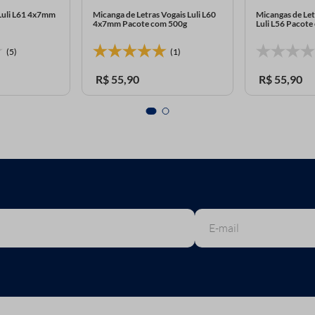
 Luli L61 4x7mm
Micanga de Letras Vogais Luli L60
Micangas de Le
4x7mm Pacote com 500g
Luli L56 Pacot
(5)
(1)
R$
55
,
90
R$
55
,
90