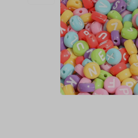
9
º
passamanaria
10
º
amigurumi