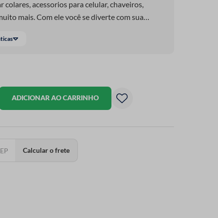
r colares, acessorios para celular, chaveiros,
muito mais. Com ele você se diverte com sua
 seu trabalho fica cada vez mais bonito a cada
sticas
ADICIONAR AO CARRINHO
Calcular o frete