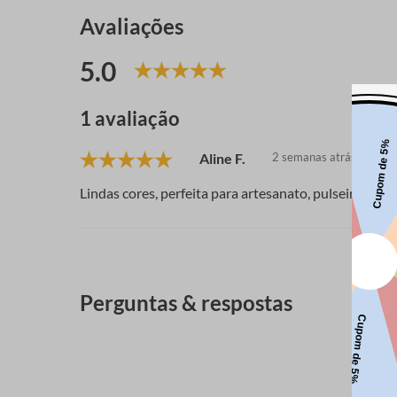
Avaliações
5.0
1 avaliação
Aline F.
2 semanas atrás
Lindas cores, perfeita para artesanato, pulseiras.
Perguntas & respostas