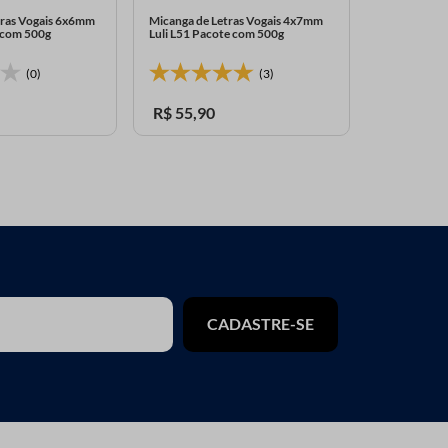
tras Vogais 6x6mm
Micanga de Letras Vogais 4x7mm
Micanga de L
e com 500g
Luli L51 Pacote com 500g
4x7mm Paco
(0)
(3)
R$
55
,
90
R$
31
,
90
CADASTRE-SE