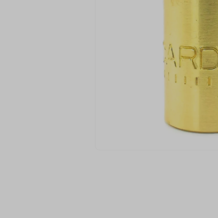
9
º
ziper
10
º
agulha