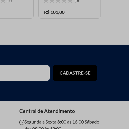
Indispon
(1)
(0)
R$
101
,
00
CADASTRE-SE
Central de Atendimento
Segunda a Sexta 8:00 às 16:00 Sábado
das 09:00 às 13:00