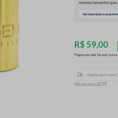
mesmo tamanho que a
Ver descrição e caracterí
R$
59
,
00
Pague em até
1
sem juros
Não sei meu CEP