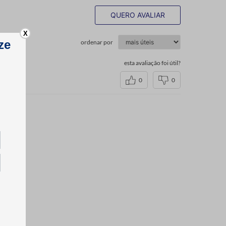
QUERO AVALIAR
X
ordenar por
esta avaliação foi útil?
0
0