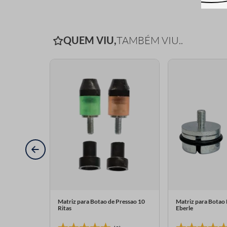
QUEM VIU,
TAMBÉM VIU..
 28mm 1UN
Matriz para Botao de Pressao 10
Matriz para Botao 
Ritas
Eberle