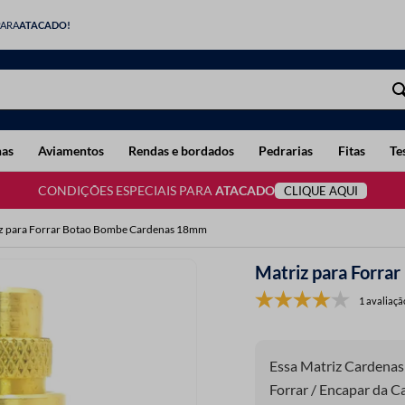
PARA
ATACADO!
has
Aviamentos
Rendas e bordados
Pedrarias
Fitas
Te
CONDIÇÕES ESPECIAIS PARA
ATACADO
CLIQUE AQUI
z para Forrar Botao Bombe Cardenas 18mm
Matriz para Forr
1 avaliaçã
Essa Matriz Cardenas 
Forrar / Encapar da 