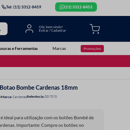
Tel: (11) 3312-8459
(11) 3312-8453
souras e Ferramentas
Marcas
Promoções
ar Botao Bombe Cardenas 18mm
Referência
:
007570
o
Cardenas
é ideal para utilização com os botões Bombê de
Cardenas. Importante: Compre os botões no