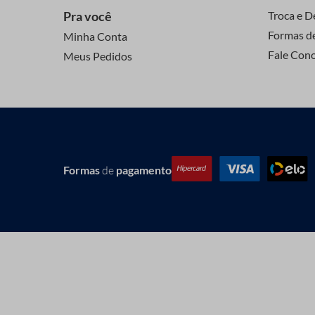
Pra você
Troca e D
Formas d
Minha Conta
Fale Con
Meus Pedidos
Formas
de
pagamento