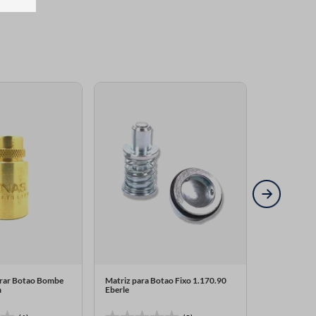
rrar Botao Bombe
Matriz para Botao Fixo 1.170.90
Matriz para
m
Eberle
Cardenas 