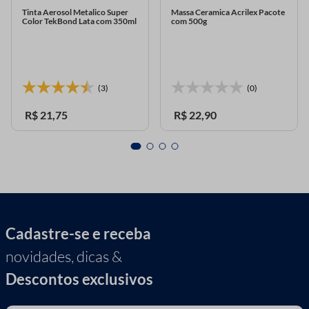
Tinta Aerosol Metalico Super
Massa Ceramica Acrilex Pacote
Color TekBond Lata com 350ml
com 500g
(3)
(0)
R$
21
,
75
R$
22
,
90
Cadastre-se e receba
novidades, dicas &
Descontos exclusivos