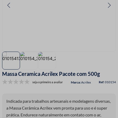
7
º
fio malha
8
º
linha costura
9
º
fita cetim
10
º
amigurumi
Massa Ceramica Acrilex Pacote com 500g
:
010154
seja o primeiro a avaliar
Acrilex
Indicada para trabalhos artesanais e modelagens diversas,
a Massa Cerâmica Acrilex vem pronta para uso e é super
prática. Endurece naturalmente em contato com o ar,