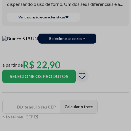
dispensando o uso de forno. Um dos seus diferenciais é a
possibilidade de correção da peça mesmo após seca,
Ver descrição e características
utilizando apenas água. Após a secagem, pode ser lixada e
pintada com facilidade, permitindo acabamentos
personalizados e detalhados.
Selecione as cores
R$
22
,
90
a partir de
SELECIONE OS PRODUTOS
Calcular o frete
Não sei meu CEP