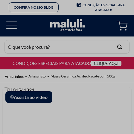
CONDIÇÃO ESPECIAL PARA
CONFIRA NOSSO BLOG
ATACADO!
O que você procura?
CONDIÇÕES ESPECIAIS PARA
ATACADO
CLIQUE AQUI
TERMOS MAIS BUSCADOS
1
º
lã
Artesanato
Massa Ceramica Acrilex Pacote com 500g
2
º
barbante
3
º
botão
Assista ao vídeo
4
º
elastico
5
º
renda
6
º
ziper