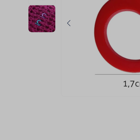
9
º
passamanaria
10
º
amigurumi