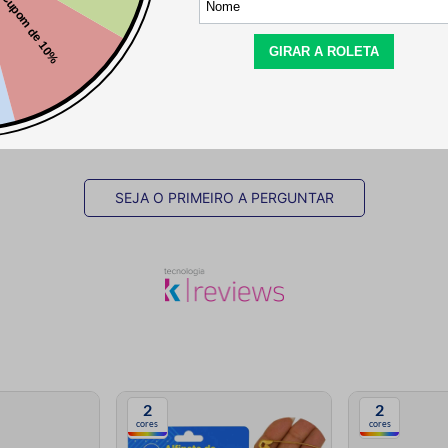
Este produto ainda não tem perguntas
SEJA O PRIMEIRO A PERGUNTAR
2
2
cores
cores