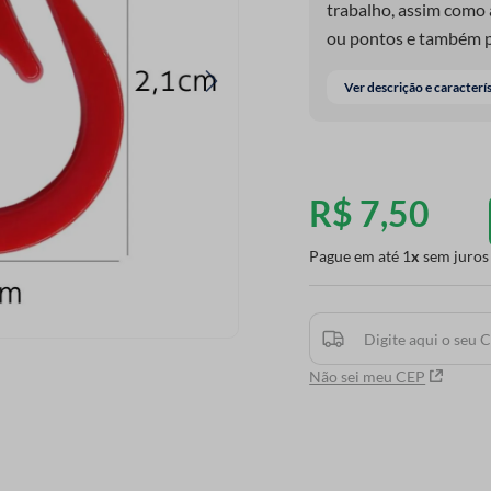
trabalho, assim como 
ou pontos e também p
trabalhos como Amig
Ver descrição e caracterí
R$
7
,
50
Pague em até
1
sem juros
Não sei meu CEP