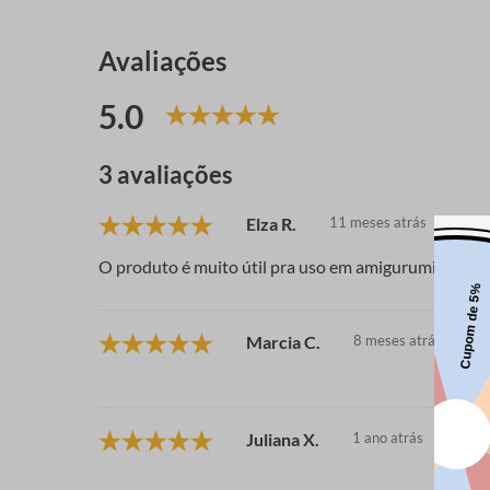
Avaliações
5.0
3 avaliações
Elza R.
11 meses atrás
O produto é muito útil pra uso em amigurumi
Marcia C.
8 meses atrás
Juliana X.
1 ano atrás