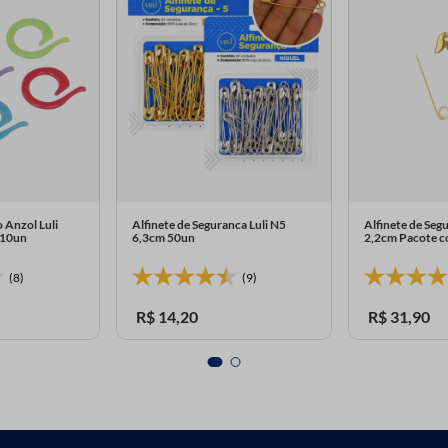
 Anzol Luli
Alfinete de Seguranca Luli N5
Alfinete de Seg
 10un
6,3cm 50un
2,2cm Pacote 
(8)
(9)
R$
14
,
20
R$
31
,
90