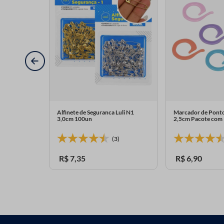
zol Luli
Alfinete de Seguranca Luli N1
Marcador de Ponto
0uni
3,0cm 100un
2,5cm Pacote com
0)
(3)
R$
7
,
35
R$
6
,
90