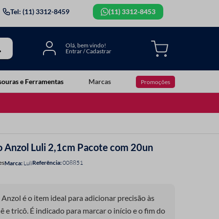
Tel: (11) 3312-8459
(11) 3312-8453
souras e Ferramentas
Marcas
Promoções
 Anzol Luli 2,1cm Pacote com 20un
Referência
:
008851
es
Luli
nzol é o item ideal para adicionar precisão às
ar o início e o fim do