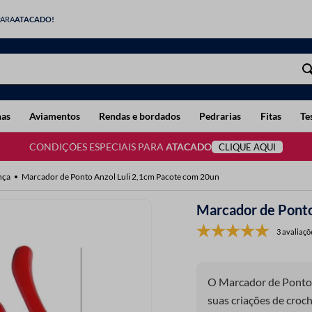
PARA
ATACADO!
has
Aviamentos
Rendas e bordados
Pedrarias
Fitas
Te
CONDIÇÕES ESPECIAIS PARA
ATACADO
CLIQUE AQUI
nça
Marcador de Ponto Anzol Luli 2,1cm Pacote com 20un
Marcador de Ponto
3 avaliaçõ
O Marcador de Ponto A
suas criações de crochê e tricô. É indicado para marc