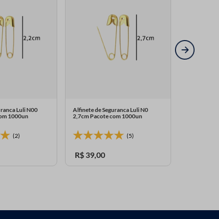
uranca Luli N00
Alfinete de Seguranca Luli N0
Alfinete de 
com 1000un
2,7cm Pacote com 1000un
6,3cm Paco
(2)
(5)
R$
39
,
00
R$
69
,
00