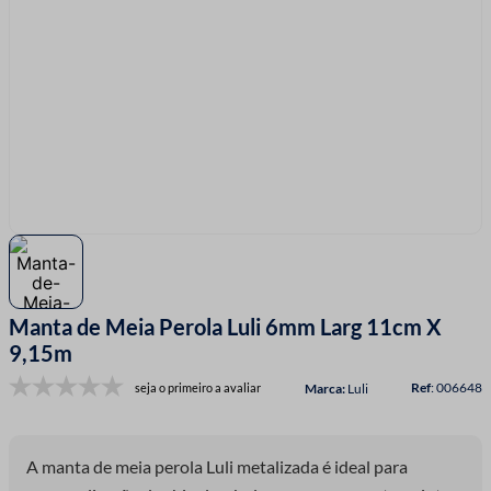
7
º
linha costura
8
º
fio malha
9
º
fita cetim
10
º
passamanaria
Manta de Meia Perola Luli 6mm Larg 11cm X
9,15m
:
006648
seja o primeiro a avaliar
Luli
A manta de meia perola Luli metalizada é ideal para