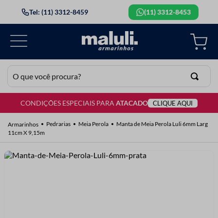
Tel: (11) 3312-8459
(11) 3312-8453
O que você procura?
CONDIÇÕES ESPECIAIS PARA
ATACADO
CLIQUE AQUI
TERMOS MAIS BUSCADOS
1
º
lã
Pedrarias
Meia Perola
Manta de Meia Perola Luli 6mm Larg
11cm X 9,15m
2
º
barbante
3
º
botão
4
º
elastico
5
º
renda
6
º
ziper