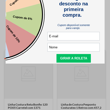
QUEM VIU,
TAMBÉM VIU..
168
12
cores
cores
Linha Costura Reta Bonfio 120
Linha de Costura Pesponto
PO05 Carretel com 1371
Costuratex 1 Retros com 457,2