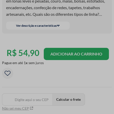
em lonas leves e pesadas, couro, malas, bolsas, estofados,
encadernações, confecção de redes, tapetes, trabalhos
artesanais, etc. Quais são os diferentes tipos de linha?
Voce encontrará as Linhas Urso N° 000, N° 001, N° 020, N°
Ver descrição e características
030 e N° 040. Cada uma com um TEX diferente.
R$
54
,
90
ADICIONAR AO CARRINHO
Pague em até
1
sem juros
Calcular o frete
Não sei meu CEP