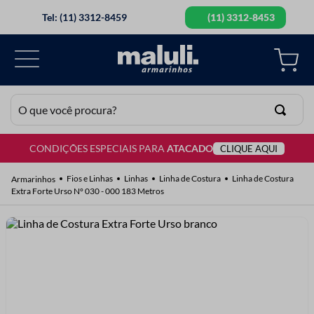
Tel: (11) 3312-8459
(11) 3312-8453
O que você procura?
CONDIÇÕES ESPECIAIS PARA
ATACADO
CLIQUE AQUI
TERMOS MAIS BUSCADOS
1
º
lã
Fios e Linhas
Linhas
Linha de Costura
Linha de Costura
Extra Forte Urso N° 030 - 000 183 Metros
2
º
barbante
3
º
botão
4
º
elastico
5
º
renda
6
º
ziper