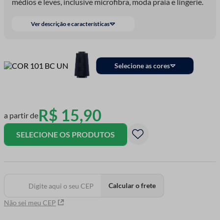
médios e leves, inclusive microfibra, moda praia e lingerie.
Ver descrição e características
Selecione as cores
R$
15
,
90
a partir de
SELECIONE OS PRODUTOS
Calcular o frete
Não sei meu CEP