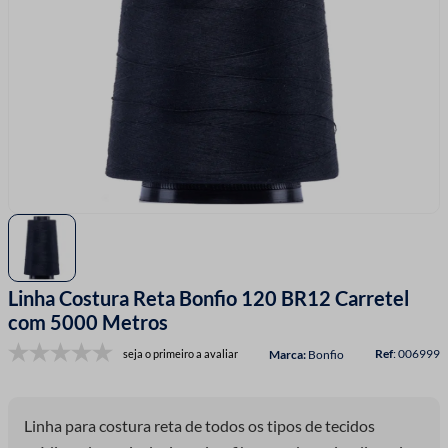
7
º
linha costura
8
º
fio malha
9
º
fita cetim
10
º
passamanaria
Linha Costura Reta Bonfio 120 BR12 Carretel
com 5000 Metros
:
006999
seja o primeiro a avaliar
Bonfio
Linha para costura reta de todos os tipos de tecidos