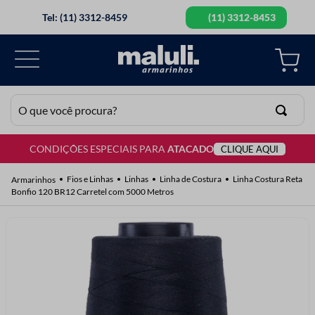
Tel: (11) 3312-8459
(11) 3312-8453
O que você procura?
CONDIÇÕES ESPECIAIS PARA
ATACADO
CLIQUE AQUI
TERMOS MAIS BUSCADOS
1
º
lã
Fios e Linhas
Linhas
Linha de Costura
Linha Costura Reta
Bonfio 120 BR12 Carretel com 5000 Metros
2
º
barbante
3
º
botão
4
º
elastico
5
º
renda
6
º
ziper