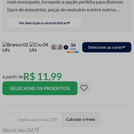
mais encorpado, tornando a opção perfeita para diversos
tipos de acessórios, peças de vestuário e entre outros
trabalhos de artesanato.
Ver descrição e características
36
Selecione as cores
+
cores
R$
11
,
99
a partir de
SELECIONE OS PRODUTOS
Calcular o frete
Não sei meu CEP