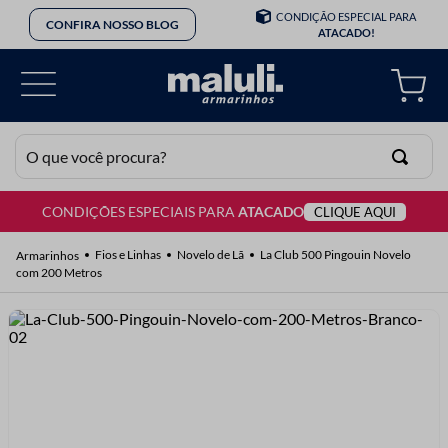
Tel: (11) 3312-8459
(11) 3312-8453
O que você procura?
CONDIÇÕES ESPECIAIS PARA
ATACADO
CLIQUE AQUI
TERMOS MAIS BUSCADOS
1
º
lã
Fios e Linhas
Novelo de Lã
La Club 500 Pingouin Novelo
com 200 Metros
2
º
barbante
3
º
botão
4
º
elastico
5
º
renda
6
º
fio malha