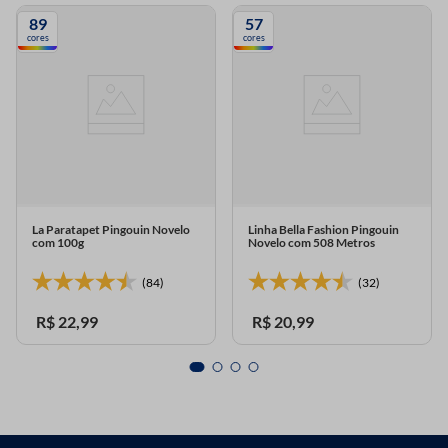
89
57
cores
cores
La Paratapet Pingouin Novelo
Linha Bella Fashion Pingouin
com 100g
Novelo com 508 Metros
(84)
(32)
R$
22
,
99
R$
20
,
99