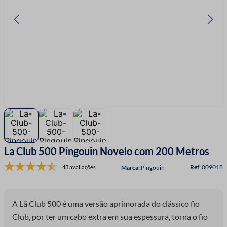
7
º
linha costura
8
º
fita cetim
9
º
ziper
10
º
agulha
La Club 500 Pingouin Novelo com 200 Metros
:
009018
43 avaliações
Pingouin
A Lã Club 500 é uma versão aprimorada do clássico fio
Club, por ter um cabo extra em sua espessura, torna o fio