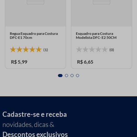
Regua Esquadro para Costura
Esquadro para Costura
DFC-E1 70cm
Modelista DFC- E2 50CM
(1)
(0)
R$
5
,
99
R$
6
,
65
Cadastre-se e receba
novidades, dicas &
Descontos exclusivos