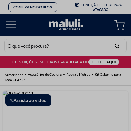
CONDIÇÃO ESPECIAL PARA
CONFIRA NOSSO BLOG
ATACADO!
O que você procura?
CONDIÇÕES ESPECIAIS PARA
ATACADO
CLIQUE AQUI
TERMOS MAIS BUSCADOS
1
º
lã
Acessórios de Costura
Regua e Metros
Kit Gabarito para
Laco GL3 5un
2
º
barbante
3
º
botão
Assista ao vídeo
4
º
elastico
5
º
renda
6
º
fio malha