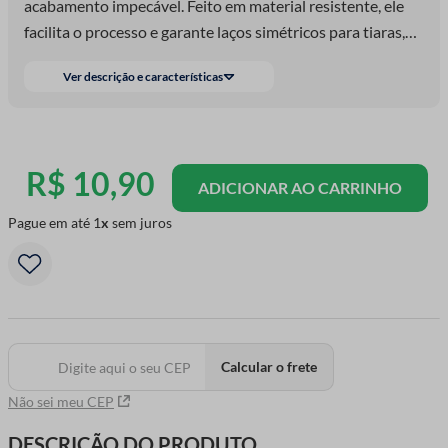
acabamento impecável. Feito em material resistente, ele
facilita o processo e garante laços simétricos para tiaras,
faixas, presilhas e outros projetos de artesanato. Um item
Ver descrição e características
indispensável para quem trabalha com laços e quer ganhar
tempo sem abrir mão da qualidade!
R$
10
,
90
ADICIONAR AO CARRINHO
Pague em até
1
sem juros
Calcular o frete
Não sei meu CEP
DESCRIÇÃO DO PRODUTO