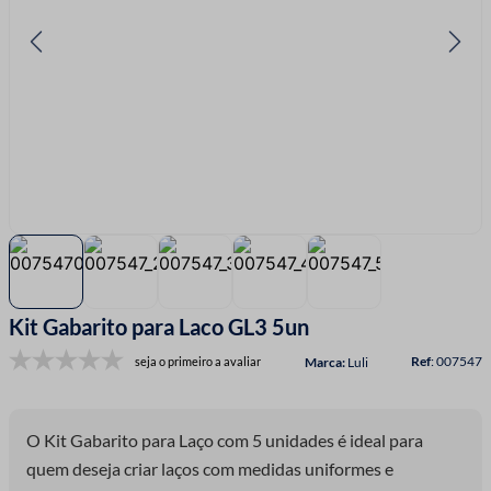
7
º
linha costura
8
º
fita cetim
9
º
ziper
10
º
agulha
Kit Gabarito para Laco GL3 5un
:
007547
seja o primeiro a avaliar
Luli
O Kit Gabarito para Laço com 5 unidades é ideal para
quem deseja criar laços com medidas uniformes e