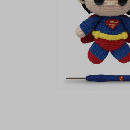
9
º
passamanaria
10
º
amigurumi