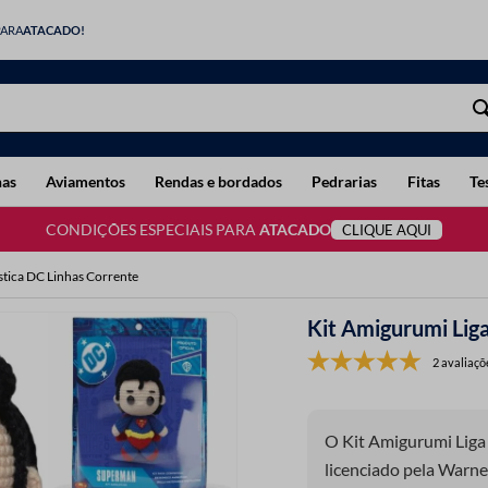
PARA
ATACADO!
has
Aviamentos
Rendas e bordados
Pedrarias
Fitas
Te
CONDIÇÕES ESPECIAIS PARA
ATACADO
CLIQUE AQUI
stica DC Linhas Corrente
Kit Amigurumi Liga
2 avaliaçõ
O Kit Amigurumi Liga 
licenciado pela Warne