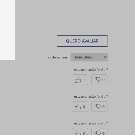
QUERO AVALIAR
ordenar por
esta avaliação foi útil?
1
0
esta avaliação foi útil?
0
0
esta avaliação foi útil?
0
0