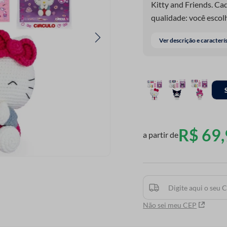
Kitty and Friends. Cad
qualidade: você escol
recebe todos os mater
Ver descrição e caracterí
toque macio e acabame
Amigurumi Soft. Ideal 
acompanha tag de auten
adesivos exclusiva e 
e vídeo, para te guiar
R$
69
,
a partir de
Não sei meu CEP