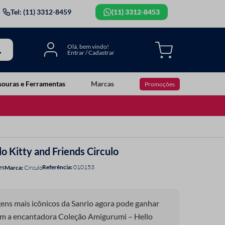
Tel: (11) 3312-8459
(11) 3312-8453
souras e Ferramentas
Marcas
Promoções
o Kitty and Friends Circulo
Referência
:
010153
es
Circulo
ens mais icônicos da Sanrio agora pode ganhar
om a encantadora Coleção Amigurumi – Hello