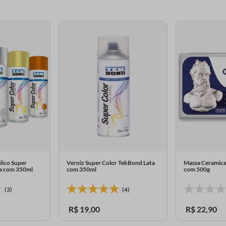
lico Super
Verniz Super Color TekBond Lata
Massa Ceramica
a com 350ml
com 350ml
com 500g
(3)
(4)
R$
19
,
00
R$
22
,
90