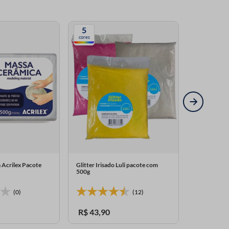
5
4
cores
cores
 Acrilex Pacote
Glitter Irisado Luli pacote com
Tinta Aeros
500g
Color TekBo
(0)
(12)
R$
43
,
90
R$
29
,
00