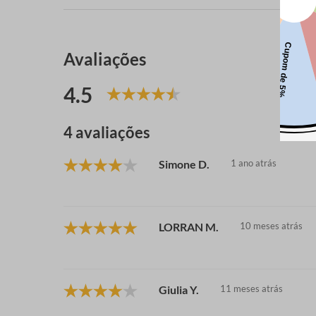
Avaliações
4.5
4 avaliações
Simone D.
1 ano atrás
LORRAN M.
10 meses atrás
Giulia Y.
11 meses atrás