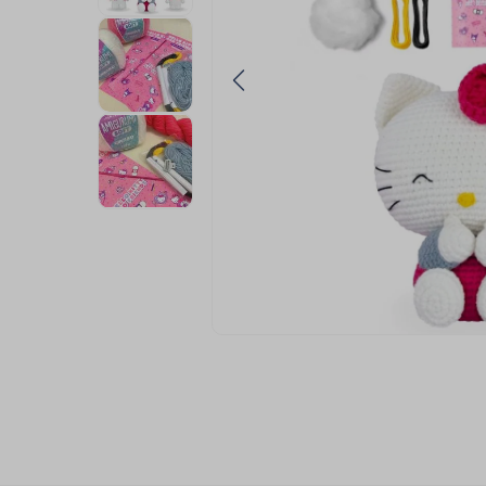
9
º
fita cetim
10
º
passamanaria