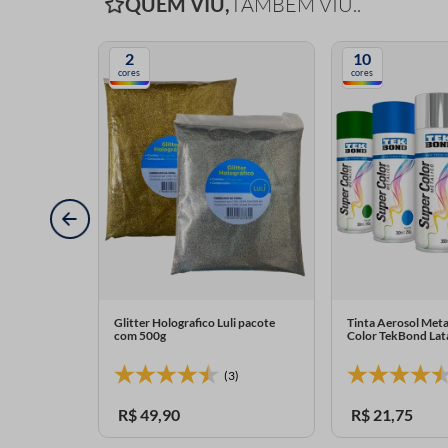
QUEM VIU,
TAMBÉM VIU..
2
10
cores
cores
ello Kitty
Glitter Holografico Luli pacote
Tinta Aerosol Meta
com 500g
Color TekBond Lat
(3)
R$
49
,
90
R$
21
,
75