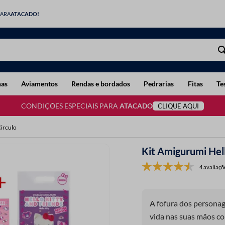
PARA
ATACADO!
has
Aviamentos
Rendas e bordados
Pedrarias
Fitas
Te
CONDIÇÕES ESPECIAIS PARA
ATACADO
CLIQUE AQUI
Circulo
Kit Amigurumi Hell
4 avaliaçõ
A fofura dos personag
vida nas suas mãos c