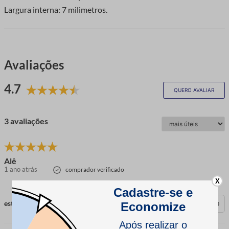
Largura interna: 7 milimetros.
Avaliações
4.7
QUERO AVALIAR
3 avaliações
Alê
1 ano atrás
comprador verificado
X
esta avaliação foi útil?
0
0