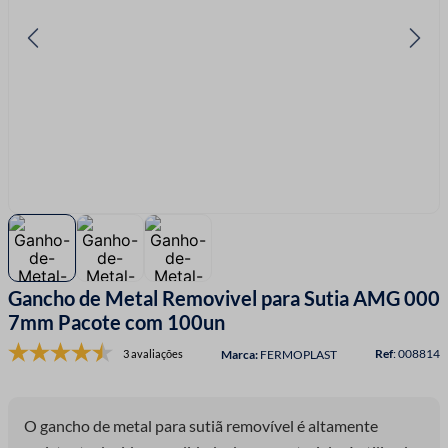
7
º
linha costura
8
º
fita cetim
9
º
ziper
10
º
agulha
Gancho de Metal Removivel para Sutia AMG 000
7mm Pacote com 100un
:
008814
3 avaliações
FERMOPLAST
O gancho de metal para sutiã removível é altamente