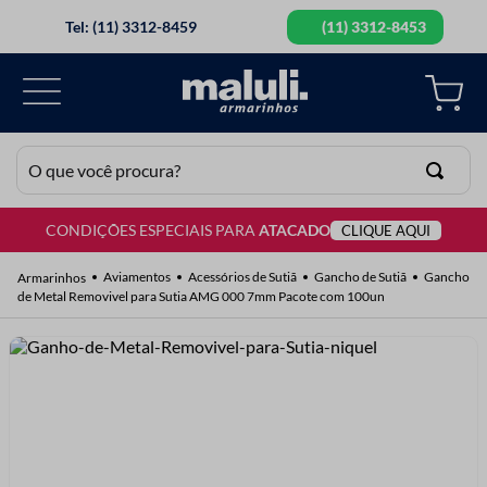
Tel: (11) 3312-8459
(11) 3312-8453
O que você procura?
CONDIÇÕES ESPECIAIS PARA
ATACADO
CLIQUE AQUI
TERMOS MAIS BUSCADOS
1
º
lã
Aviamentos
Acessórios de Sutiã
Gancho de Sutiã
Gancho
de Metal Removivel para Sutia AMG 000 7mm Pacote com 100un
2
º
barbante
3
º
botão
4
º
elastico
5
º
renda
6
º
fio malha