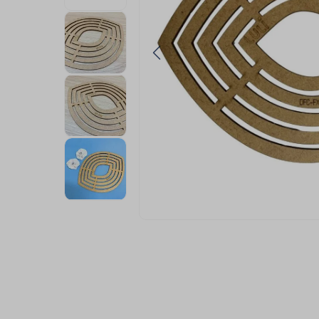
9
º
ziper
10
º
agulha