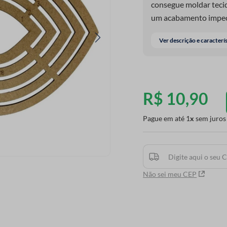
consegue moldar teci
um acabamento impecáv
tecido em aplicações,
Ver descrição e caracterí
R$
10
,
90
Pague em até
1
sem juros
Não sei meu CEP