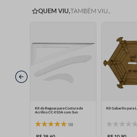
QUEM VIU,
TAMBÉM VIU..
de 1 Metro
Kit de Reguas para Costura de
Kit Gabarito para 
Acrilico CC-010A com 3un
1)
(1)
R$
38
,
60
R$
10
,
90