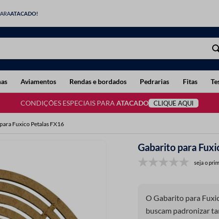
PARA
ATACADO!
has
Aviamentos
Rendas e bordados
Pedrarias
Fitas
Te
CONDIÇÕES ESPECIAIS PARA
ATACADO
CLIQUE AQUI
para Fuxico Petalas FX16
Gabarito para Fux
seja o prim
O Gabarito para Fuxic
buscam padronizar tam