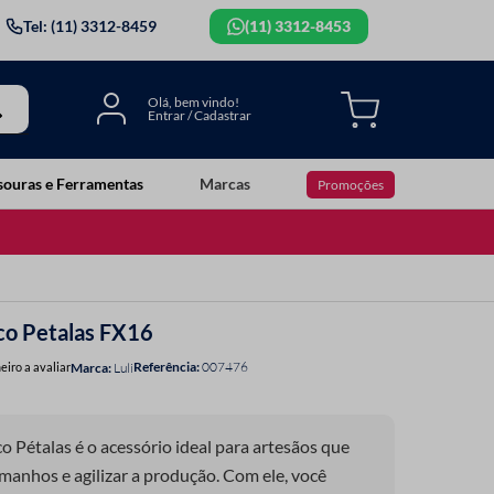
Tel: (11) 3312-8459
(11) 3312-8453
souras e Ferramentas
Marcas
Promoções
ico Petalas FX16
Referência
:
007476
eiro a avaliar
Luli
o Pétalas é o acessório ideal para artesãos que
anhos e agilizar a produção. Com ele, você