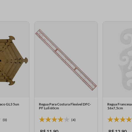
Laco GL3 5un
Regua Para Costura Flexivel DFC-
Regua Francesa
PF Luli 60cm
16x7,5cm
(0)
(4)
R$
11
,
90
R$
12
,
90