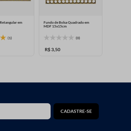
 Retangular em
Fundo de Bolsa Quadrado em
Fundo de B
MDF 15x15cm
30x30cm
(1)
(0)
R$
3
,
50
R$
11
,
10
CADASTRE-SE