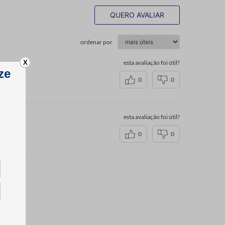
QUERO AVALIAR
ordenar por
X
esta avaliação foi útil?
0
0
esta avaliação foi útil?
0
0