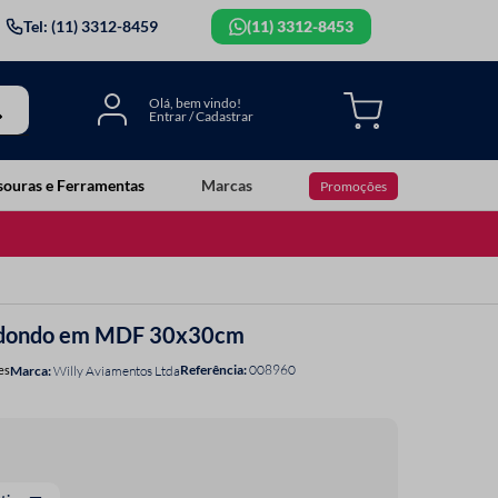
Tel: (11) 3312-8459
(11) 3312-8453
souras e Ferramentas
Marcas
Promoções
Redondo em MDF 30x30cm
Referência
:
008960
es
Willy Aviamentos Ltda