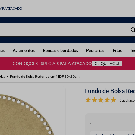
PARA
ATACADO!
has
Aviamentos
Rendas e bordados
Pedrarias
Fitas
Te
CONDIÇÕES ESPECIAIS PARA
ATACADO
CLIQUE AQUI
lsa
Fundo de Bolsa Redondo em MDF 30x30cm
Fundo de Bolsa 
2 avaliaçõ
.