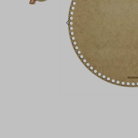
9
º
passamanaria
10
º
amigurumi