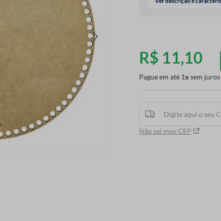
Ver descrição e caracterí
R$
11
,
10
Pague em até
1
sem juros
Não sei meu CEP