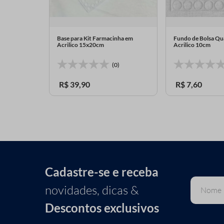
ndo em MDF
Base para Kit Farmacinha em
Fundo de Bolsa Q
Acrilico 15x20cm
Acrilico 10cm
0)
(0)
R$
39
,
90
R$
7
,
60
Cadastre-se e receba
novidades, dicas &
Descontos exclusivos