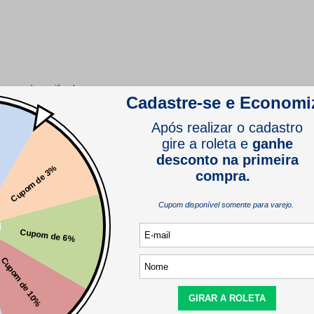
comprador verificado
comprador verificado
Este produto ainda não tem perguntas