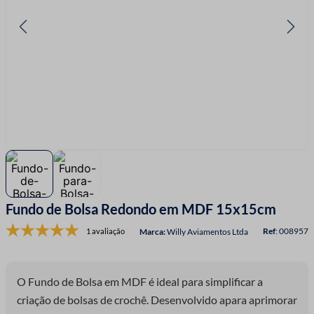
7
º
linha costura
8
º
fio malha
9
º
fita cetim
10
º
passamanaria
Fundo de Bolsa Redondo em MDF 15x15cm
:
008957
1 avaliação
Willy Aviamentos Ltda
O Fundo de Bolsa em MDF é ideal para simplificar a
criação de bolsas de crochê. Desenvolvido apara aprimorar