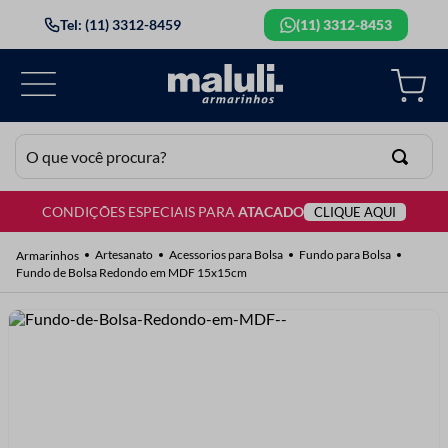
Tel: (11) 3312-8459
(11) 3312-8453
O que você procura?
CONDIÇÕES ESPECIAIS PARA
ATACADO
CLIQUE AQUI
TERMOS MAIS BUSCADOS
1
º
lã
Artesanato
Acessorios para Bolsa
Fundo para Bolsa
Fundo de Bolsa Redondo em MDF 15x15cm
2
º
barbante
3
º
botão
4
º
elastico
5
º
renda
6
º
ziper