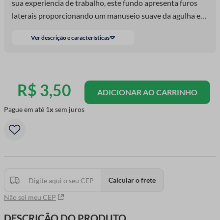
sua experiencia de trabalho, este fundo apresenta furos
laterais proporcionando um manuseio suave da agulha e
da linha. Além disso possui um acaba
Ver descrição e características
R$
3
,
50
ADICIONAR AO CARRINHO
Pague em até
1
sem juros
Calcular o frete
Não sei meu CEP
DESCRIÇÃO DO PRODUTO