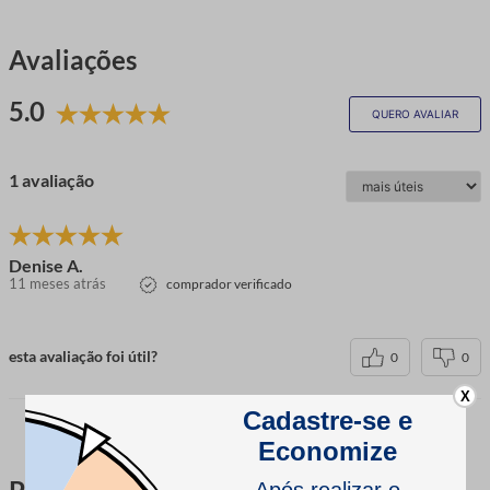
Avaliações
5.0
QUERO AVALIAR
1 avaliação
Denise A.
11 meses atrás
comprador verificado
esta avaliação foi útil?
0
0
X