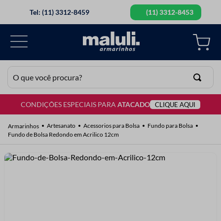
Tel: (11) 3312-8459
(11) 3312-8453
O que você procura?
CONDIÇÕES ESPECIAIS PARA
ATACADO
CLIQUE AQUI
TERMOS MAIS BUSCADOS
1
º
lã
Artesanato
Acessorios para Bolsa
Fundo para Bolsa
Fundo de Bolsa Redondo em Acrilico 12cm
2
º
barbante
3
º
botão
4
º
elastico
5
º
renda
6
º
ziper