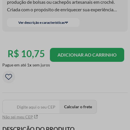
produção de bolsas ou cachepôs artesanais em crochê.
Criada com o propósito de enriquecer sua experiência
artesanal, esta base é confeccionada em a
Ver descrição e características
R$
10
,
75
ADICIONAR AO CARRINHO
Pague em até
1
sem juros
Calcular o frete
Não sei meu CEP
DESCRIÇÃO DO PRODUTO