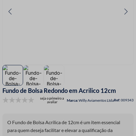
7
º
fio malha
8
º
linha costura
9
º
fita cetim
10
º
amigurumi
Fundo de Bolsa Redondo em Acrilico 12cm
seja o primeiro a
:
009343
Willy Aviamentos Ltda
avaliar
O Fundo de Bolsa Acrílica de 12cm é um item essencial
para quem deseja facilitar e elevar a qualificação da