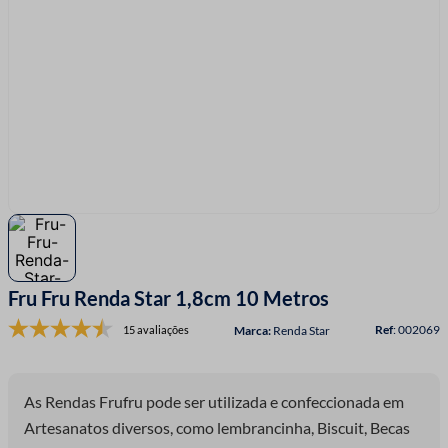
7
º
linha costura
8
º
fita cetim
9
º
ziper
10
º
agulha
Fru Fru Renda Star 1,8cm 10 Metros
:
002069
15 avaliações
Renda Star
As Rendas Frufru pode ser utilizada e confeccionada em
Artesanatos diversos, como lembrancinha, Biscuit, Becas