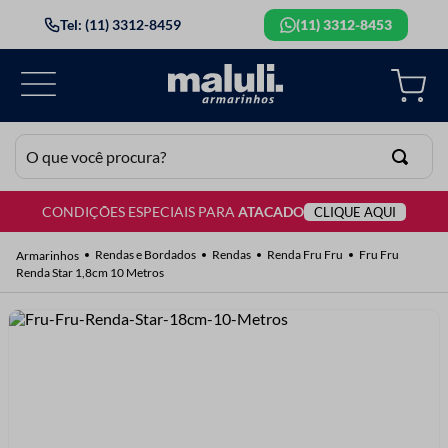
Tel: (11) 3312-8459
(11) 3312-8453
O que você procura?
CONDIÇÕES ESPECIAIS PARA
ATACADO
CLIQUE AQUI
TERMOS MAIS BUSCADOS
1
º
lã
Rendas e Bordados
Rendas
Renda Fru Fru
Fru Fru
Renda Star 1,8cm 10 Metros
2
º
barbante
3
º
botão
4
º
elastico
5
º
renda
6
º
fio malha