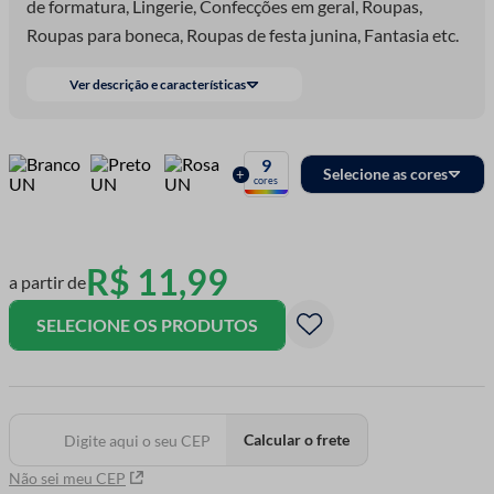
de formatura, Lingerie, Confecções em geral, Roupas,
Roupas para boneca, Roupas de festa junina, Fantasia etc.
Ver descrição e características
9
Selecione as cores
+
cores
R$
11
,
99
a partir de
SELECIONE OS PRODUTOS
Calcular o frete
Não sei meu CEP