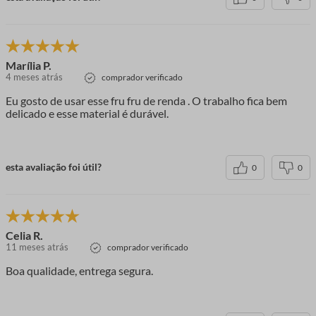
Marília P.
4 meses atrás
comprador verificado
Eu gosto de usar esse fru fru de renda . O trabalho fica bem
delicado e esse material é durável.
esta avaliação foi útil?
0
0
Celia R.
11 meses atrás
comprador verificado
Boa qualidade, entrega segura.