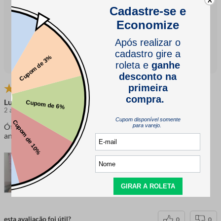
X
foram encontradas menções que critiquem o tamanho do
produto, mas em geral, há uma falta de feedback negativo
em relação a outros tópicos relevantes.
Qualidade
Aparência
Resumo gerado com base nas avaliações dos clientes
Luciana
2 anos atrás
comprador verificado
Ótima qualidade. Comprei para fazer lembrancinhas de
aniversário.
esta avaliação foi útil?
0
0