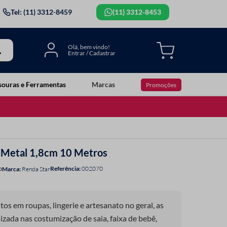
Tel: (11) 3312-8459
(11) 3312-8453
souras e Ferramentas
Marcas
Promoções
r Metal 1,8cm 10 Metros
Referência
:
002070
o
Renda Star
s em roupas, lingerie e artesanato no geral, as
izada nas costumização de saia, faixa de bebê,