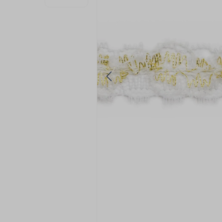
9
º
fita cetim
10
º
passamanaria