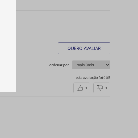
QUERO AVALIAR
ordenar por
esta avaliação foi útil?
0
0