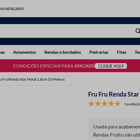
PARA
ATACADO!
has
Aviamentos
Rendas e bordados
Pedrarias
Fitas
Te
CONDIÇÕES ESPECIAIS PARA
ATACADO
CLIQUE AQUI
u Fru Renda Star Metal 1,8cm 10 Metros
Fru Fru Renda Sta
1 avaliaçã
Usada para acabamento
Rendas Frufru são util