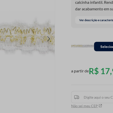
calcinha infantil. Rend
dar acabamento em su
Ver descrição e caracterí
Selecio
R$
17
,
a partir de
Não sei meu CEP