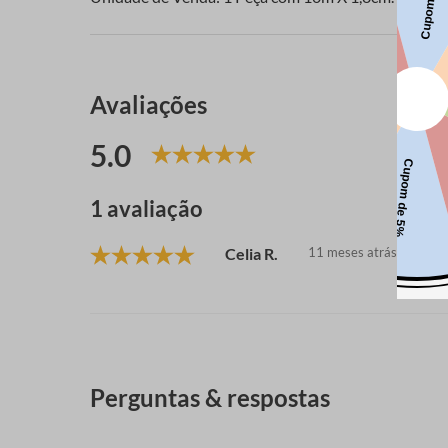
Avaliações
5.0
1 avaliação
Celia R.
11 meses atrás
Perguntas & respostas