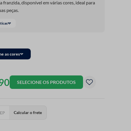
a franzida, disponível em várias cores, ideal para
as peças.
sticas
ne as cores
90
SELECIONE OS PRODUTOS
Calcular o frete