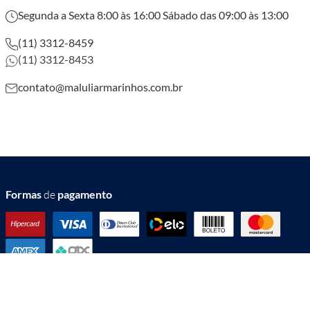
R$
13
,
90
R$
14
,
90
Cadastre-se e receba
novidades, dicas &
Descontos exclusivos
CADASTRE-SE