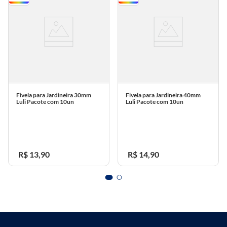
3 avaliações
Janir L.
1 ano atrás
comprador verificado
Ótimo
esta avaliação foi útil?
0
0
Fabiany M.
2 meses atrás
comprador verificado
esta avaliação foi útil?
0
0