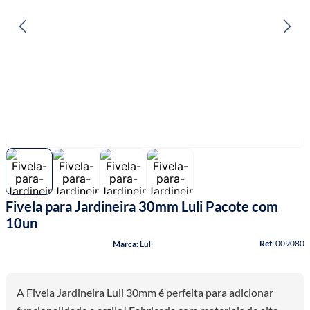
7
º
fio malha
8
º
linha costura
9
º
fita cetim
10
º
amigurumi
Fivela para Jardineira 30mm Luli Pacote com
10un
:
009080
3 avaliações
Luli
A Fivela Jardineira Luli 30mm é perfeita para adicionar