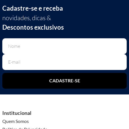
Josiane C.
9 meses atrás
comprador verificado
esta avaliação foi útil?
0
0
Perguntas & respostas
Este produto ainda não tem perguntas
SEJA O PRIMEIRO A PERGUNTAR