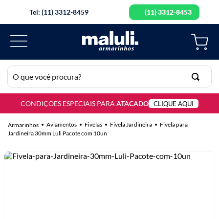
Tel: (11) 3312-8459
(11) 3312-8453
O que você procura?
CONDIÇÕES ESPECIAIS PARA
ATACADO
CLIQUE AQUI
TERMOS MAIS BUSCADOS
1
º
lã
Aviamentos
Fivelas
Fivela Jardineira
Fivela para
Jardineira 30mm Luli Pacote com 10un
2
º
barbante
3
º
botão
4
º
elastico
5
º
renda
6
º
ziper