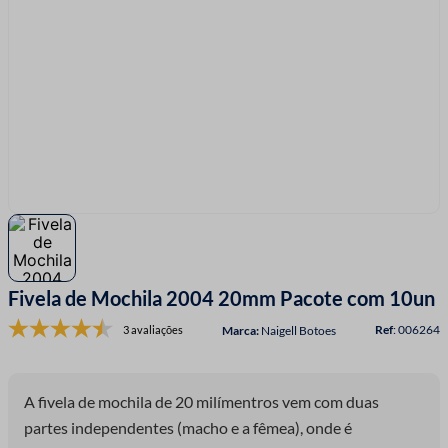
7
º
linha costura
8
º
fio malha
9
º
amigurumi
10
º
passamanaria
Fivela de Mochila 2004 20mm Pacote com 10un
:
006264
3 avaliações
Naigell Botoes
A fivela de mochila de 20 milímentros vem com duas
partes independentes (macho e a fêmea), onde é