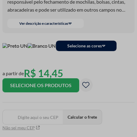
responsável pelo fechamento de mochilas, bolsas, cintas,
abracadeiras e pode ser utilizado em outros campos no
ramo de costura e artesanato.
Ver descrição e características
Selecione as cores
R$
14
,
45
a partir de
SELECIONE OS PRODUTOS
Calcular o frete
Não sei meu CEP