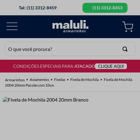
Tel: (11) 3312-8459
(11) 3312-8453
O que você procura?
CONDIÇÕES ESPECIAIS PARA
ATACADO
CLIQUE AQUI
TERMOS MAIS BUSCADOS
1
º
lã
Aviamentos
Fivelas
Fivela de Mochila
Fivela de Mochila
2004 20mm Pacote com 10un
2
º
barbante
3
º
botão
4
º
elastico
5
º
renda
6
º
ziper