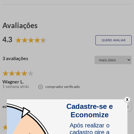
Avaliações
4.3
QUERO AVALIAR
3 avaliações
Wagner L.
1 semana atrás
comprador verificado
X
esta avaliação foi útil?
0
0