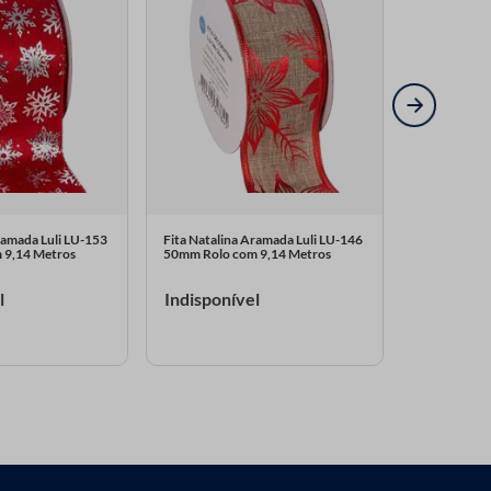
ramada Luli LU-153
Fita Natalina Aramada Luli LU-146
Fita Natali
 9,14 Metros
50mm Rolo com 9,14 Metros
50mm Rolo 
l
Indisponível
Indispon