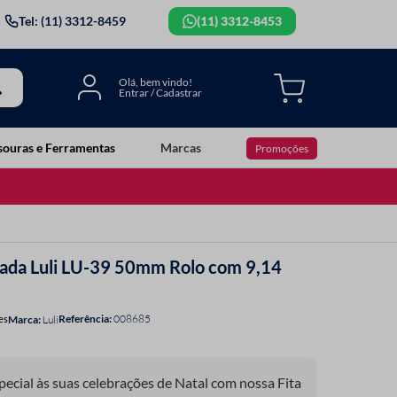
Tel: (11) 3312-8459
(11) 3312-8453
souras e Ferramentas
Marcas
Promoções
mada Luli LU-39 50mm Rolo com 9,14
Referência
:
008685
es
Luli
ecial às suas celebrações de Natal com nossa Fita