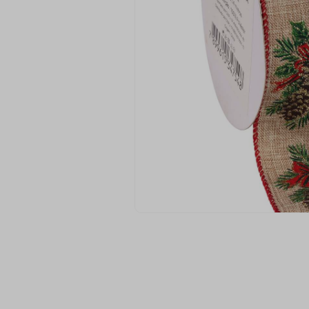
9
º
passamanaria
10
º
amigurumi