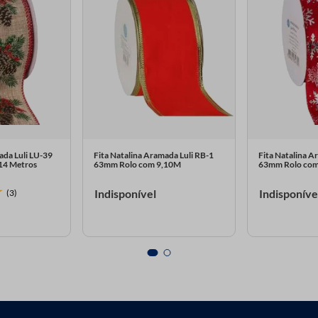
ada Luli LU-39
Fita Natalina Aramada Luli RB-1
Fita Natalina A
14 Metros
63mm Rolo com 9,10M
63mm Rolo com
Indisponível
Indisponíve
(3)