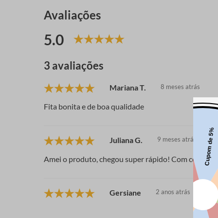
Avaliações
5.0
3 avaliações
Mariana T.
8 meses atrás
Fita bonita e de boa qualidade
Juliana G.
9 meses atrás
Amei o produto, chegou super rápido! Com certeza 
Gersiane
2 anos atrás