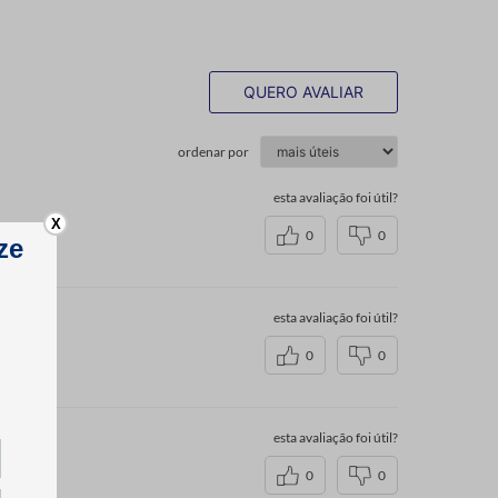
QUERO AVALIAR
ordenar por
esta avaliação foi útil?
X
0
0
esta avaliação foi útil?
0
0
esta avaliação foi útil?
0
0