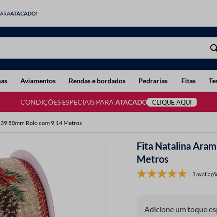
PARA
ATACADO!
has
Aviamentos
Rendas e bordados
Pedrarias
Fitas
Te
CONDIÇÕES ESPECIAIS PARA
ATACADO
CLIQUE AQUI
LU-39 50mm Rolo com 9,14 Metros
Fita Natalina Ara
Metros
3 avaliaçõ
Adicione um toque esp