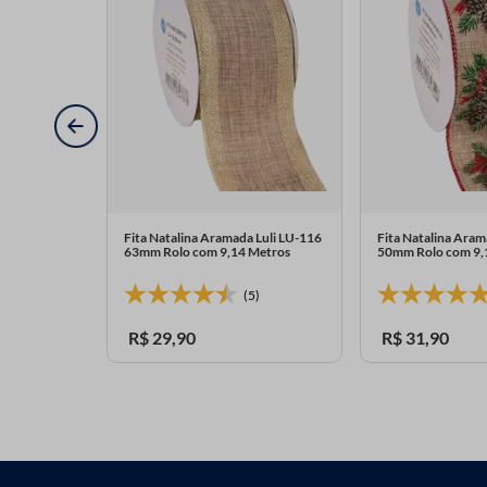
 Luli RB-46
Fita Natalina Aramada Luli LU-116
Fita Natalina Aram
Metros
63mm Rolo com 9,14 Metros
50mm Rolo com 9,
(5)
R$
29
,
90
R$
31
,
90