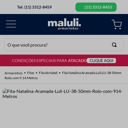
Tel: (11) 3312-8459
(11) 3312-8453
O que você procura?
CONDIÇÕES ESPECIAIS PARA
ATACADO
CLIQUE AQUI
TERMOS MAIS BUSCADOS
1
º
lã
Fitas
Fita de Natal
Fita Natalina Aramada Luli LU-38 50mm
Rolo com 9,14 Metros
2
º
barbante
3
º
botão
4
º
elastico
5
º
renda
6
º
ziper