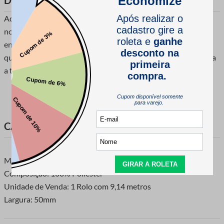
DESCRIÇÃO DO PRODUTO
Adicione um toque especial às suas celebrações de Natal com
nossa Fita Natalina Aramada Luli LU-38 50mm incrivelmente
encantadoras. Nossas fitas são feitas com materiais de alta
qualidade que são duráveis e mantém sua beleza durante toda
a temporada e alé
CARACTERÍSTICAS DO PRODUTO
Marca: Luli
Composição: 100% Poliéster
Unidade de Venda: 1 Rolo com 9,14 metros
Largura: 50mm