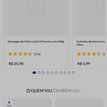
Micangao de Vidro Luli 6/0 Pacote com 500g
Colchete de Gancho Lul
24un
(276)
(23
R$
25
,
90
R$
5
,
99
QUEM VIU,
TAMBÉM VIU..
4
cores