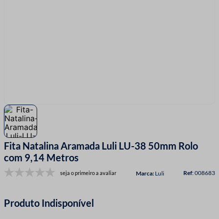
7
º
fio malha
8
º
linha costura
9
º
fita cetim
10
º
amigurumi
Fita Natalina Aramada Luli LU-38 50mm Rolo
com 9,14 Metros
:
008683
seja o primeiro a avaliar
Luli