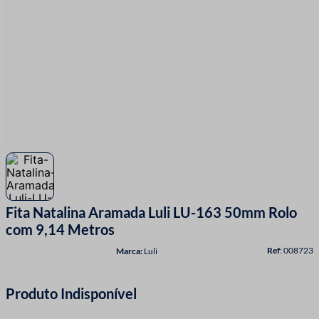
7
º
fio malha
8
º
linha costura
9
º
fita cetim
10
º
amigurumi
Fita Natalina Aramada Luli LU-163 50mm Rolo
com 9,14 Metros
:
008723
Luli