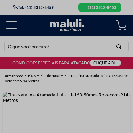
Tel: (11) 3312-8459
(11) 3312-8453
O que você procura?
CONDIÇÕES ESPECIAIS PARA
ATACADO
CLIQUE AQUI
TERMOS MAIS BUSCADOS
1
º
lã
Fitas
Fita de Natal
Fita Natalina Aramada Luli LU-163 50mm
Rolo com 9,14 Metros
2
º
barbante
3
º
botão
4
º
elastico
5
º
renda
6
º
ziper