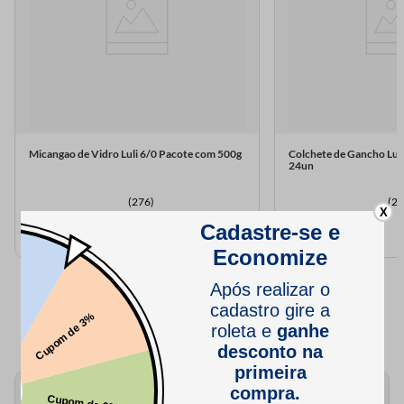
Micangao de Vidro Luli 6/0 Pacote com 500g
Colchete de Gancho Lul
24un
(276)
(23
X
R$
25
,
90
R$
5
,
99
QUEM VIU,
TAMBÉM VIU..