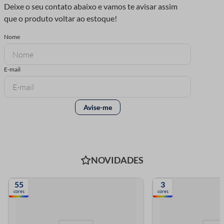
NOVIDADES
55
3
cores
cores