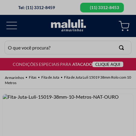
Tel: (11) 3312-8459
(11) 3312-8453
O que você procura?
CONDIÇÕES ESPECIAIS PARA
ATACADO
CLIQUE AQUI
TERMOS MAIS BUSCADOS
1
º
lã
Fitas
Fita de Juta
Fita de Juta Luli 15019 38mm Rolo com 10
Metros
2
º
barbante
3
º
botão
4
º
elastico
5
º
renda
6
º
ziper