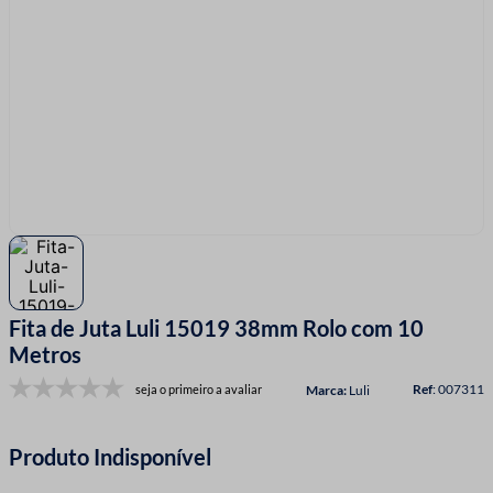
7
º
linha costura
8
º
fio malha
9
º
passamanaria
10
º
amigurumi
Fita de Juta Luli 15019 38mm Rolo com 10
Metros
:
007311
seja o primeiro a avaliar
Luli