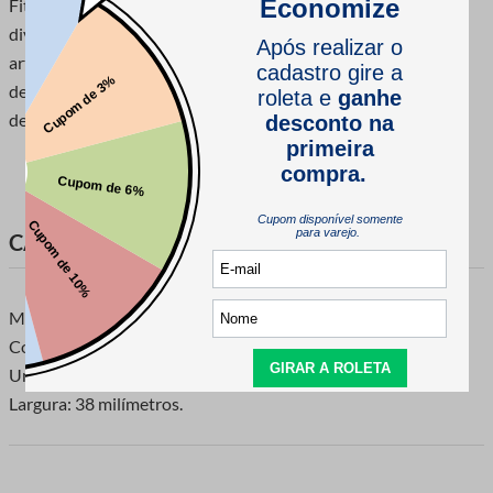
Fita Juta Luli 15019 38 milímetros pode ser utilizada para
diversas finalidades como laços, decoração de ambientes,
artesanato, convites, pacotes, embrulhos, presentes, etc. Fita
de excelente qualidade, com lindas cores e modelos que
deixarão seu trabalh
CARACTERÍSTICAS DO PRODUTO
Marca: Luli
Composição: 100% Juta
Unidade de Venda: 1 rolo com 10 metros
Largura: 38 milímetros.