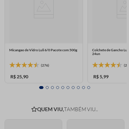
Micangao de Vidro Luli 6/0 Pacote com 500g
Colchete de Gancho Lul
24un
(276)
(23
R$
25
,
90
R$
5
,
99
QUEM VIU,
TAMBÉM VIU..