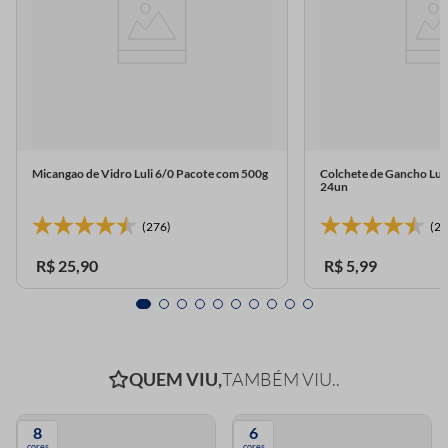
Micangao de Vidro Luli 6/0 Pacote com 500g
Colchete de Gancho Lul
24un
(276)
(23
R$
25
,
90
R$
5
,
99
QUEM VIU,
TAMBÉM VIU..
8
6
cores
cores