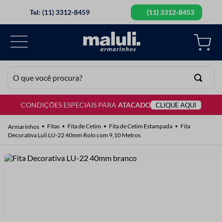
Tel: (11) 3312-8459
(11) 3312-8453
O que você procura?
CONDIÇÕES ESPECIAIS PARA
ATACADO
CLIQUE AQUI
TERMOS MAIS BUSCADOS
1
º
lã
Fitas
Fita de Cetim
Fita de Cetim Estampada
Fita
Decorativa Luli LU-22 40mm Rolo com 9,10 Metros
2
º
barbante
3
º
botão
4
º
elastico
5
º
renda
6
º
ziper