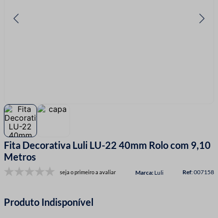
7
º
linha costura
8
º
fio malha
9
º
passamanaria
10
º
amigurumi
Fita Decorativa Luli LU-22 40mm Rolo com 9,10
Metros
:
007158
seja o primeiro a avaliar
Luli