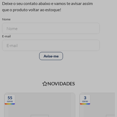
NOVIDADES
55
3
cores
cores