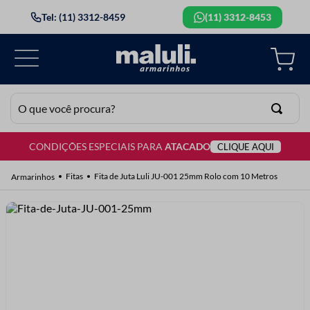
Tel: (11) 3312-8459
(11) 3312-8453
O que você procura?
CONDIÇÕES ESPECIAIS PARA
ATACADO
CLIQUE AQUI
TERMOS MAIS BUSCADOS
1
º
lã
Fitas
Fita de Juta Luli JU-001 25mm Rolo com 10 Metros
2
º
barbante
3
º
botão
4
º
elastico
5
º
renda
6
º
ziper