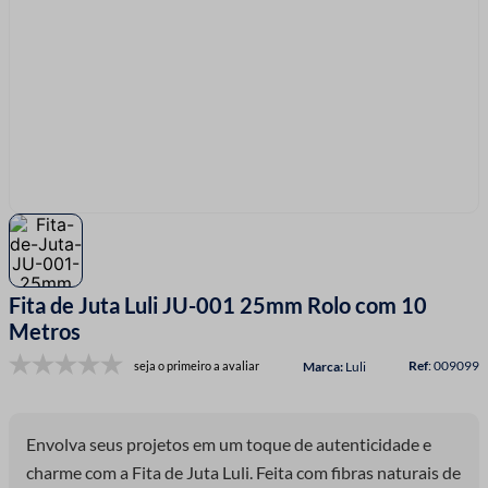
7
º
linha costura
8
º
fio malha
9
º
passamanaria
10
º
amigurumi
Fita de Juta Luli JU-001 25mm Rolo com 10
Metros
:
009099
seja o primeiro a avaliar
Luli
Envolva seus projetos em um toque de autenticidade e
charme com a Fita de Juta Luli. Feita com fibras naturais de