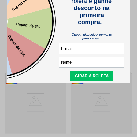
SEJA O PRIMEIRO A PERGUNTAR
QUEM VIU,
TAMBÉM VIU..
12
5
cores
cores