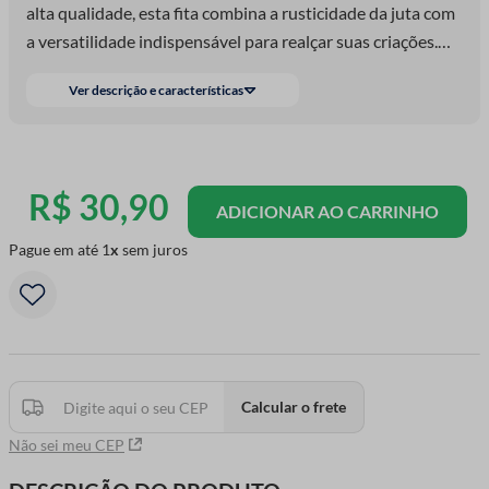
alta qualidade, esta fita combina a rusticidade da juta com
a versatilidade indispensável para realçar suas criações.
Com uma largura perfeita para diversos usos, desde
Ver descrição e características
artesanato até decoração, a Fita de Juta Luli adiciona um
elemento rústico e elegante a convites, arranjos florais,
embalagens de presentes, decorações de eventos e muito
mais.
R$
30
,
90
ADICIONAR AO CARRINHO
Pague em até
1
sem juros
Calcular o frete
Não sei meu CEP