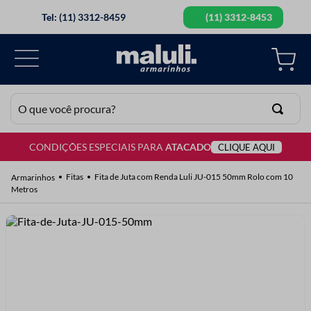
Tel: (11) 3312-8459
(11) 3312-8453
O que você procura?
CONDIÇÕES ESPECIAIS PARA
ATACADO
CLIQUE AQUI
TERMOS MAIS BUSCADOS
1
º
lã
Fitas
Fita de Juta com Renda Luli JU-015 50mm Rolo com 10
Metros
2
º
barbante
3
º
botão
4
º
elastico
5
º
renda
6
º
ziper