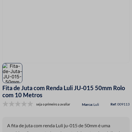
7
º
linha costura
8
º
fio malha
9
º
passamanaria
10
º
amigurumi
Fita de Juta com Renda Luli JU-015 50mm Rolo
com 10 Metros
:
009113
seja o primeiro a avaliar
Luli
A fita de juta com renda Luli ju-015 de 50mm é uma