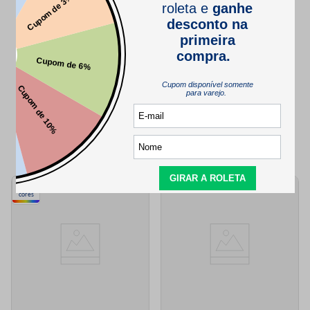
SEJA O PRIMEIRO A PERGUNTAR
QUEM VIU,
TAMBÉM VIU..
5
cores