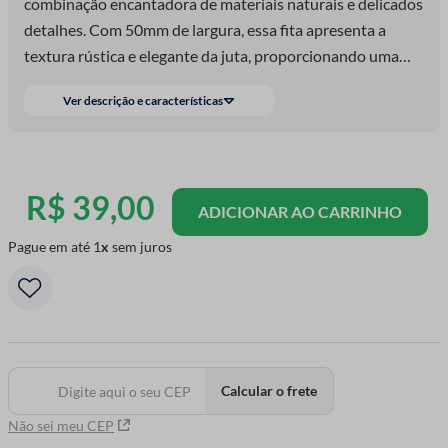
combinação encantadora de materiais naturais e delicados
detalhes. Com 50mm de largura, essa fita apresenta a
textura rústica e elegante da juta, proporcionando uma
sensação orgânica e charmosa. O detalhe especial desta
Ver descrição e características
fita é a adição da renda, que acrescenta um toque
sofisticado e romântico ao design. A sutileza e a beleza da
renda se mesclam perfeitamente com a rusticidade da juta,
criando um contraste encantador.
R$
39
,
00
ADICIONAR AO CARRINHO
Pague em até
1
sem juros
Calcular o frete
Não sei meu CEP