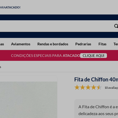
PARA
ATACADO!
has
Aviamentos
Rendas e bordados
Pedrarias
Fitas
Te
CONDIÇÕES ESPECIAIS PARA
ATACADO
CLIQUE AQUI
s
Fita de Chiffon 4
10 avaliaç
A Fita de Chiffon é a 
delicadeza aos seus pr