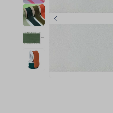
9
º
fita cetim
10
º
amigurumi