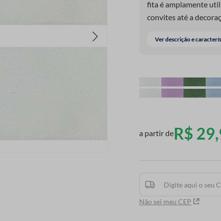
fita é amplamente uti
convites até a decora
charme romântico a ca
Ver descrição e caracterí
ideal para artesanato
harmonioso em qualque
beleza de momentos e
R$
29
,
a partir de
Não sei meu CEP