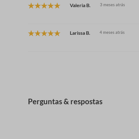
Valeria B.
3 meses atrás
Larissa B.
4 meses atrás
Perguntas & respostas