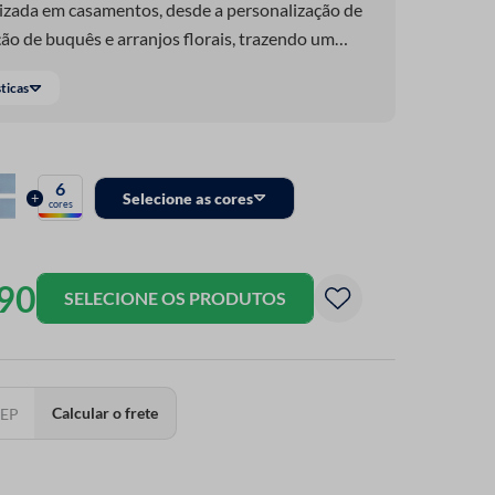
lizada em casamentos, desde a personalização de
ção de buquês e arranjos florais, trazendo um
da detalhe. Versátil e sofisticada, ela também é
sticas
s diversos, garantindo um acabamento leve e
r criação. Com a Fita de Chiffon, você eleva a
 lembranças únicos!
6
+
Selecione as cores
cores
90
SELECIONE OS PRODUTOS
Calcular o frete