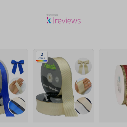
2
cores