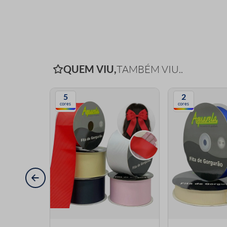
QUEM VIU,
TAMBÉM VIU..
5
2
cores
cores