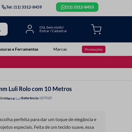
Tel: (11) 3312-8459
(11) 3312-8453
souras e Ferramentas
Marcas
Promoções
0mm Luli Rolo com 10 Metros
Referência
:
009838
ões
Luli
escolha perfeita para dar um toque de elegância e
ojetos especiais. Feita de um tecido suave, essa