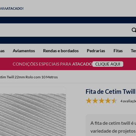
PARA
ATACADO!
has
Aviamentos
Rendas e bordados
Pedrarias
Fitas
Te
CONDIÇÕES ESPECIAIS PARA
ATACADO
CLIQUE AQUI
Cetim Twill 22mm Rolo com 10 Metros
Fita de Cetim Twi
4 avaliaçõ
A fita de cetim twill 
variedade de projetos