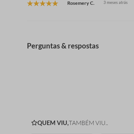
Rosemery C.
3 meses atrás
Perguntas & respostas
QUEM VIU,
TAMBÉM VIU..