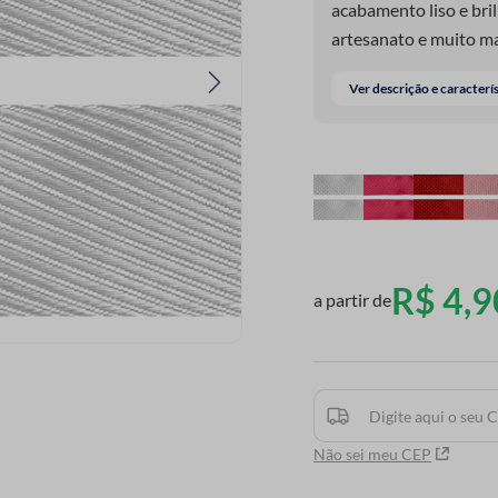
acabamento liso e bril
artesanato e muito ma
uma variedade de super
Ver descrição e caracterí
pode usá-la para cria
de cor e glamour.
R$
4
,
9
a partir de
Não sei meu CEP