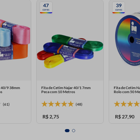
47
39
cores
cores
ar 40/9 38mm
Fita de Cetim Najar 40/1 7mm
Fita de Cetim 
os
Peca com 10 Metros
Rolo com 50 Me
(61)
(48)
R$
2
,
75
R$
27
,
90