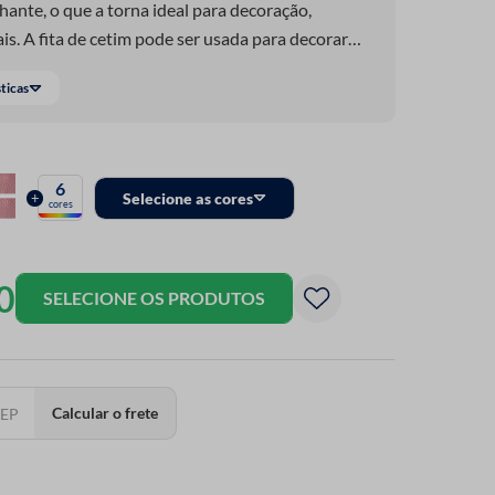
hante, o que a torna ideal para decoração,
is. A fita de cetim pode ser usada para decorar
fícies, incluindo paredes, móveis e janelas. Você
sticas
r painéis ou simplesmente para adicionar um toque
6
+
Selecione as cores
cores
0
SELECIONE OS PRODUTOS
Calcular o frete