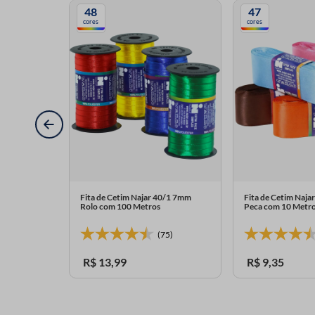
48
47
cores
cores
 Nº 03 15mm
Fita de Cetim Najar 40/1 7mm
Fita de Cetim Naj
Rolo com 100 Metros
Peca com 10 Metr
(75)
R$
13
,
99
R$
9
,
35