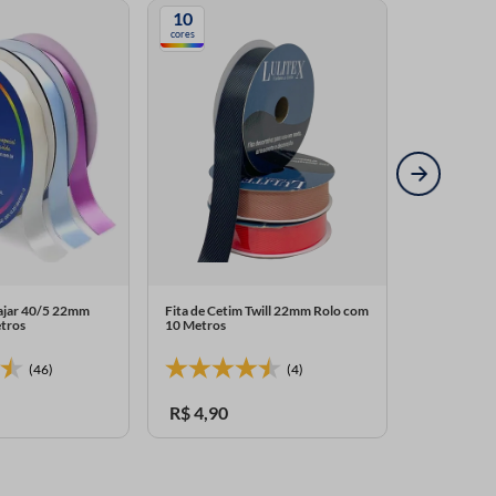
10
28
cores
cores
Najar 40/5 22mm
Fita de Cetim Twill 22mm Rolo com
Fita de Ceti
tros
10 Metros
Peca com 10
Indispon
(46)
(4)
R$
4
,
90