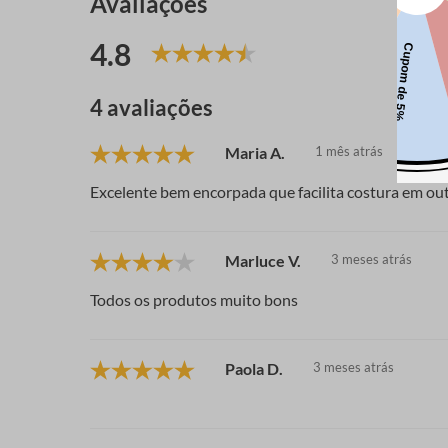
Avaliações
4.8
4 avaliações
Maria A.
1 mês atrás
Excelente bem encorpada que facilita costura em out
Marluce V.
3 meses atrás
Todos os produtos muito bons
Paola D.
3 meses atrás