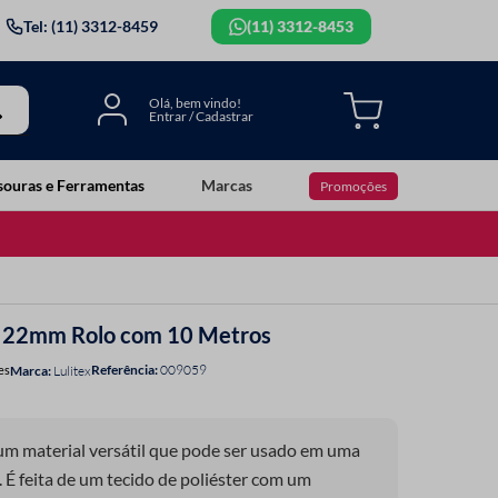
Tel: (11) 3312-8459
(11) 3312-8453
souras e Ferramentas
Marcas
Promoções
ll 22mm Rolo com 10 Metros
Referência
:
009059
es
Lulitex
é um material versátil que pode ser usado em uma
. É feita de um tecido de poliéster com um