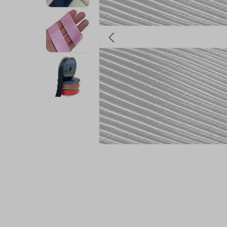
9
º
fita cetim
10
º
passamanaria