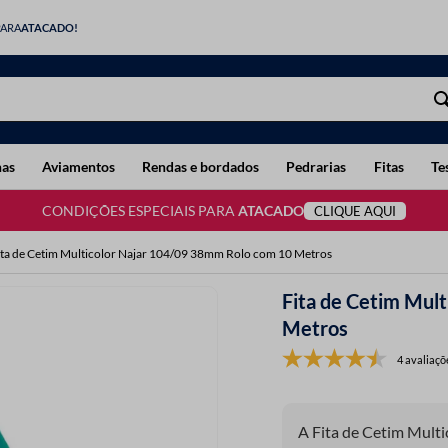
PARA
ATACADO!
has
Aviamentos
Rendas e bordados
Pedrarias
Fitas
Te
CONDIÇÕES ESPECIAIS PARA
ATACADO
CLIQUE AQUI
ita de Cetim Multicolor Najar 104/09 38mm Rolo com 10 Metros
Fita de Cetim Mul
Metros
4 avaliaçõ
A Fita de Cetim Mult