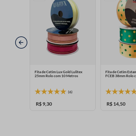
LU-3 40mm
Fita de Cetim Lux Gold Lulitex
Fita de Cetim Est
25mm Rolo com 10 Metros
FCEB 38mm Rolo c
(6)
R$
9
,
30
R$
14
,
50