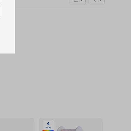
4
4
cores
cores