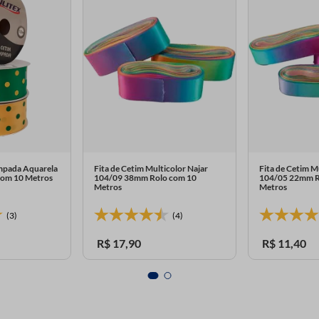
ampada Aquarela
Fita de Cetim Multicolor Najar
Fita de Cetim M
om 10 Metros
104/09 38mm Rolo com 10
104/05 22mm R
Metros
Metros
(3)
(4)
R$
17
,
90
R$
11
,
40