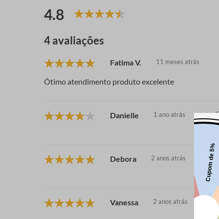
4.8
4 avaliações
Fatima V.
11 meses atrás
Ótimo atendimento produto excelente
Danielle
1 ano atrás
Debora
2 anos atrás
Vanessa
2 anos atrás