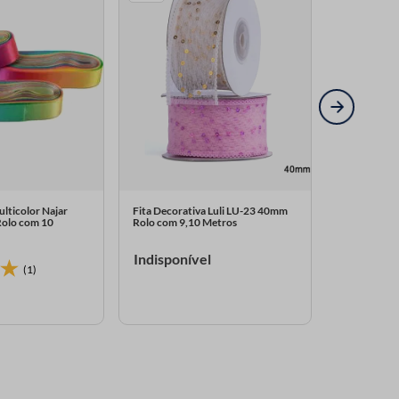
ulticolor Najar
Fita Decorativa Luli LU-23 40mm
Fita Decora
olo com 10
Rolo com 9,10 Metros
Rolo com 9,
Indisponível
Indispon
(1)