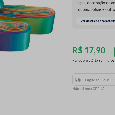
laços, decoração de a
roupas, bolsas e outro
Ver descrição e caracterí
R$
17
,
90
Pague em até
1
sem juros
Não sei meu CEP