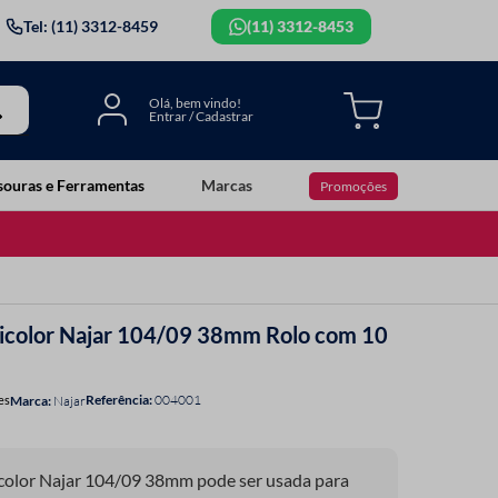
Tel: (11) 3312-8459
(11) 3312-8453
souras e Ferramentas
Marcas
Promoções
ticolor Najar 104/09 38mm Rolo com 10
Referência
:
004001
es
Najar
icolor Najar 104/09 38mm pode ser usada para