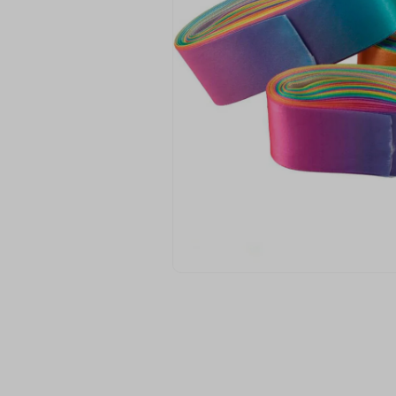
9
º
passamanaria
10
º
amigurumi